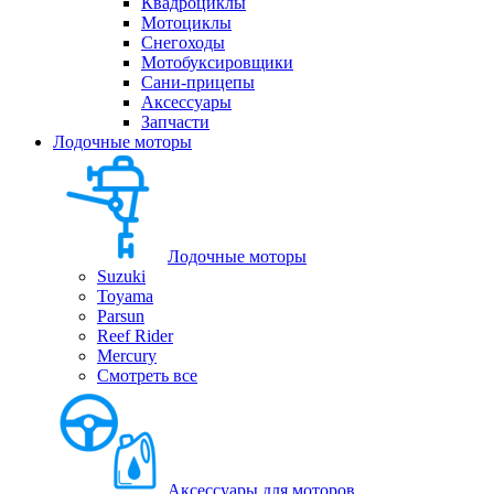
Квадроциклы
Мотоциклы
Снегоходы
Мотобуксировщики
Сани-прицепы
Аксессуары
Запчасти
Лодочные моторы
Лодочные моторы
Suzuki
Toyama
Parsun
Reef Rider
Mercury
Смотреть все
Аксессуары для моторов