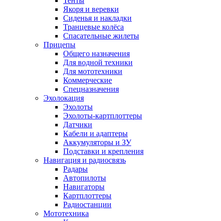
Тенты
Якоря и веревки
Сиденья и накладки
Транцевые колёса
Спасательные жилеты
Прицепы
Общего назначения
Для водной техники
Для мототехники
Коммерческие
Спецназначения
Эхолокация
Эхолоты
Эхолоты-картплоттеры
Датчики
Кабели и адаптеры
Аккумуляторы и ЗУ
Подставки и крепления
Навигация и радиосвязь
Радары
Автопилоты
Навигаторы
Картплоттеры
Радиостанции
Мототехника