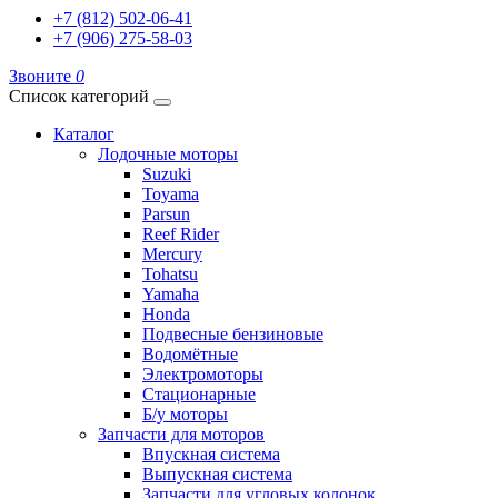
+7 (812) 502-06-41
+7 (906) 275-58-03
Звоните
0
Список категорий
Каталог
Лодочные моторы
Suzuki
Toyama
Parsun
Reef Rider
Mercury
Tohatsu
Yamaha
Honda
Подвесные бензиновые
Водомётные
Электромоторы
Стационарные
Б/у моторы
Запчасти для моторов
Впускная система
Выпускная система
Запчасти для угловых колонок