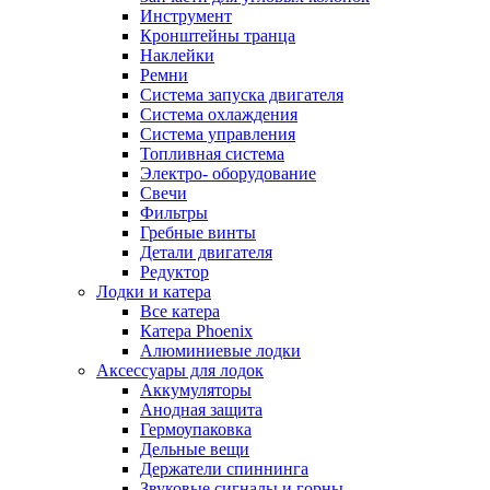
Инструмент
Кронштейны транца
Наклейки
Ремни
Система запуска двигателя
Система охлаждения
Система управления
Топливная система
Электро- оборудование
Свечи
Фильтры
Гребные винты
Детали двигателя
Редуктор
Лодки и катера
Все катера
Катера Phoenix
Алюминиевые лодки
Аксессуары для лодок
Аккумуляторы
Анодная защита
Гермоупаковка
Дельные вещи
Держатели спиннинга
Звуковые сигналы и горны