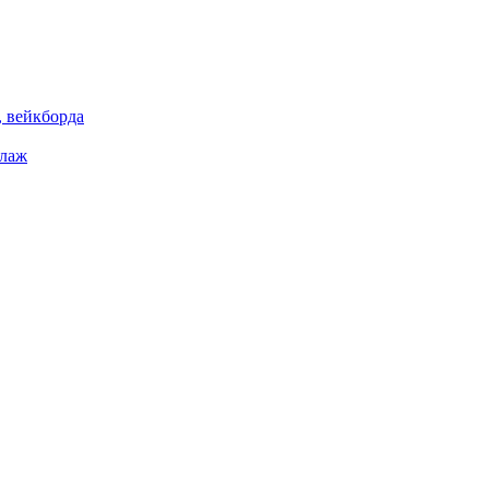
 вейкборда
елаж