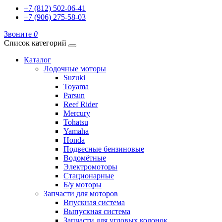
+7 (812) 502-06-41
+7 (906) 275-58-03
Звоните
0
Список категорий
Каталог
Лодочные моторы
Suzuki
Toyama
Parsun
Reef Rider
Mercury
Tohatsu
Yamaha
Honda
Подвесные бензиновые
Водомётные
Электромоторы
Стационарные
Б/у моторы
Запчасти для моторов
Впускная система
Выпускная система
Запчасти для угловых колонок