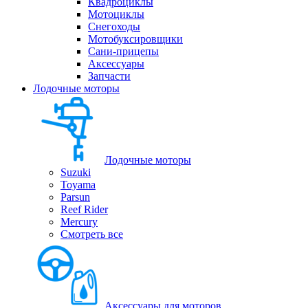
Квадроциклы
Мотоциклы
Снегоходы
Мотобуксировщики
Сани-прицепы
Аксессуары
Запчасти
Лодочные моторы
Лодочные моторы
Suzuki
Toyama
Parsun
Reef Rider
Mercury
Смотреть все
Аксессуары для моторов