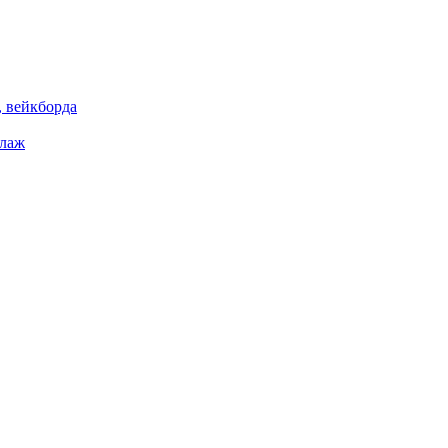
 вейкборда
елаж