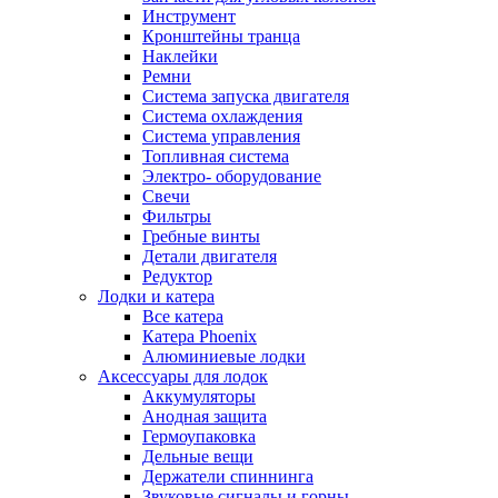
Инструмент
Кронштейны транца
Наклейки
Ремни
Система запуска двигателя
Система охлаждения
Система управления
Топливная система
Электро- оборудование
Свечи
Фильтры
Гребные винты
Детали двигателя
Редуктор
Лодки и катера
Все катера
Катера Phoenix
Алюминиевые лодки
Аксессуары для лодок
Аккумуляторы
Анодная защита
Гермоупаковка
Дельные вещи
Держатели спиннинга
Звуковые сигналы и горны