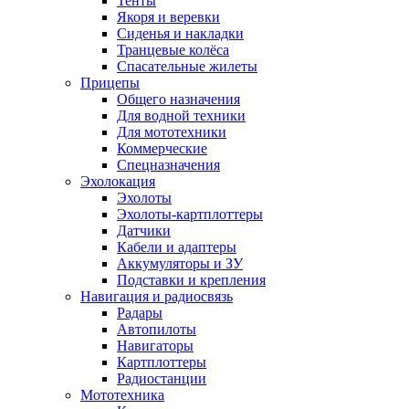
Тенты
Якоря и веревки
Сиденья и накладки
Транцевые колёса
Спасательные жилеты
Прицепы
Общего назначения
Для водной техники
Для мототехники
Коммерческие
Спецназначения
Эхолокация
Эхолоты
Эхолоты-картплоттеры
Датчики
Кабели и адаптеры
Аккумуляторы и ЗУ
Подставки и крепления
Навигация и радиосвязь
Радары
Автопилоты
Навигаторы
Картплоттеры
Радиостанции
Мототехника