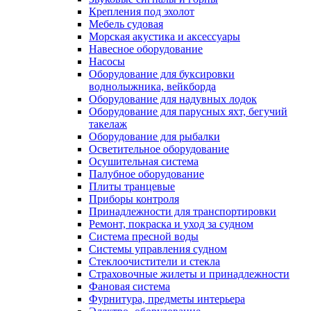
Крепления под эхолот
Мебель судовая
Морская акустика и аксессуары
Навесное оборудование
Насосы
Оборудование для буксировки
воднолыжника, вейкборда
Оборудование для надувных лодок
Оборудование для парусных яхт, бегучий
такелаж
Оборудование для рыбалки
Осветительное оборудование
Осушительная система
Палубное оборудование
Плиты транцевые
Приборы контроля
Принадлежности для транспортировки
Ремонт, покраска и уход за судном
Система пресной воды
Системы управления судном
Стеклоочистители и стекла
Страховочные жилеты и принадлежности
Фановая система
Фурнитура, предметы интерьера