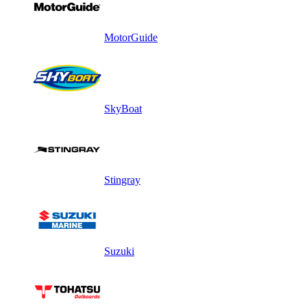
MotorGuide
SkyBoat
Stingray
Suzuki