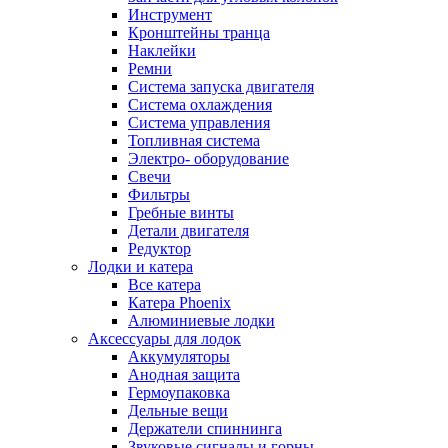
Инструмент
Кронштейны транца
Наклейки
Ремни
Система запуска двигателя
Система охлаждения
Система управления
Топливная система
Электро- оборудование
Свечи
Фильтры
Гребные винты
Детали двигателя
Редуктор
Лодки и катера
Все катера
Катера Phoenix
Алюминиевые лодки
Аксессуары для лодок
Аккумуляторы
Анодная защита
Гермоупаковка
Дельные вещи
Держатели спиннинга
Звуковые сигналы и горны