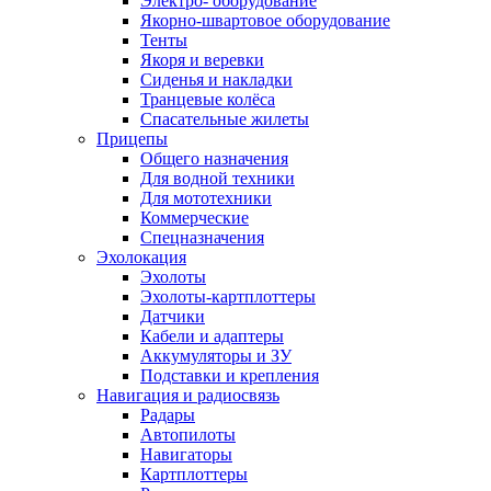
Электро- оборудование
Якорно-швартовое оборудование
Тенты
Якоря и веревки
Сиденья и накладки
Транцевые колёса
Спасательные жилеты
Прицепы
Общего назначения
Для водной техники
Для мототехники
Коммерческие
Спецназначения
Эхолокация
Эхолоты
Эхолоты-картплоттеры
Датчики
Кабели и адаптеры
Аккумуляторы и ЗУ
Подставки и крепления
Навигация и радиосвязь
Радары
Автопилоты
Навигаторы
Картплоттеры