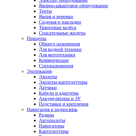
Электро- оборудование
Якорно-швартовое оборудование
Тенты
Якоря и веревки
Сиденья и накладки
Транцевые колёса
Спасательные жилеты
Прицепы
Общего назначения
Для водной техники
Для мототехники
Коммерческие
Спецназначения
Эхолокация
Эхолоты
Эхолоты-картплоттеры
Датчики
Кабели и адаптеры
Аккумуляторы и ЗУ
Подставки и крепления
Навигация и радиосвязь
Радары
Автопилоты
Навигаторы
Картплоттеры