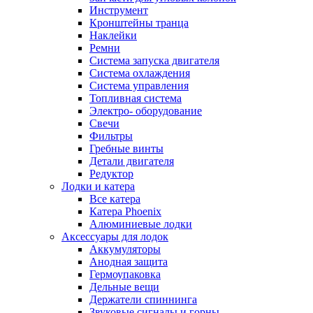
Инструмент
Кронштейны транца
Наклейки
Ремни
Система запуска двигателя
Система охлаждения
Система управления
Топливная система
Электро- оборудование
Свечи
Фильтры
Гребные винты
Детали двигателя
Редуктор
Лодки и катера
Все катера
Катера Phoenix
Алюминиевые лодки
Аксессуары для лодок
Аккумуляторы
Анодная защита
Гермоупаковка
Дельные вещи
Держатели спиннинга
Звуковые сигналы и горны