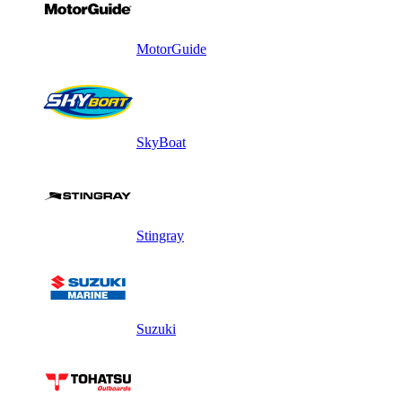
MotorGuide
SkyBoat
Stingray
Suzuki