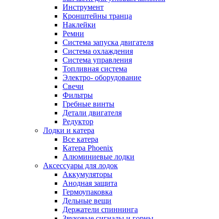
Инструмент
Кронштейны транца
Наклейки
Ремни
Система запуска двигателя
Система охлаждения
Система управления
Топливная система
Электро- оборудование
Свечи
Фильтры
Гребные винты
Детали двигателя
Редуктор
Лодки и катера
Все катера
Катера Phoenix
Алюминиевые лодки
Аксессуары для лодок
Аккумуляторы
Анодная защита
Гермоупаковка
Дельные вещи
Держатели спиннинга
Звуковые сигналы и горны