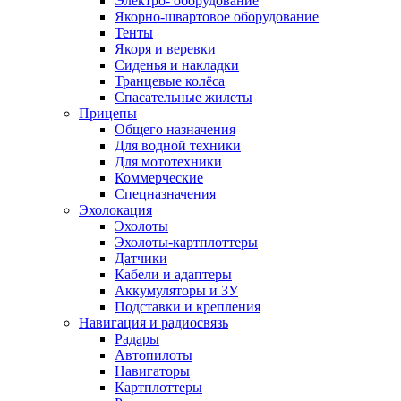
Электро- оборудование
Якорно-швартовое оборудование
Тенты
Якоря и веревки
Сиденья и накладки
Транцевые колёса
Спасательные жилеты
Прицепы
Общего назначения
Для водной техники
Для мототехники
Коммерческие
Спецназначения
Эхолокация
Эхолоты
Эхолоты-картплоттеры
Датчики
Кабели и адаптеры
Аккумуляторы и ЗУ
Подставки и крепления
Навигация и радиосвязь
Радары
Автопилоты
Навигаторы
Картплоттеры