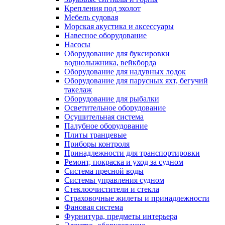
Крепления под эхолот
Мебель судовая
Морская акустика и аксессуары
Навесное оборудование
Насосы
Оборудование для буксировки
воднолыжника, вейкборда
Оборудование для надувных лодок
Оборудование для парусных яхт, бегучий
такелаж
Оборудование для рыбалки
Осветительное оборудование
Осушительная система
Палубное оборудование
Плиты транцевые
Приборы контроля
Принадлежности для транспортировки
Ремонт, покраска и уход за судном
Система пресной воды
Системы управления судном
Стеклоочистители и стекла
Страховочные жилеты и принадлежности
Фановая система
Фурнитура, предметы интерьера