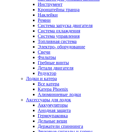
Инструмент
Кронштейны транца
Наклейки
Ремни
Система запуска двигателя
Система охлаждения
Система управления
Топливная система
Электро- оборудование
Свечи
Фильтры
Гребные винты
Детали двигателя
Редуктор
Лодки и катера
Все катера
Катера Phoenix
Алюминиевые лодки
Аксессуары для лодок
Аккумуляторы
Анодная защита
Гермоупаковка
Дельные вещи
Держатели спиннинга
Звуковые сигналы и горны