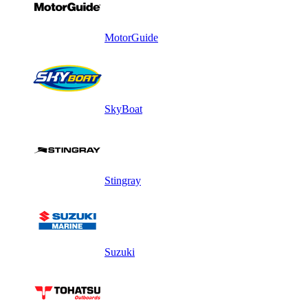
MotorGuide
SkyBoat
Stingray
Suzuki