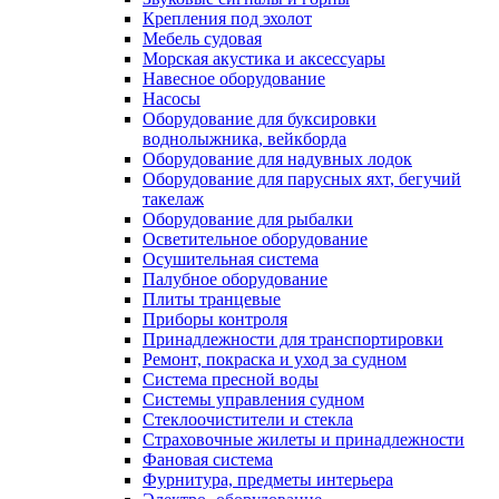
Крепления под эхолот
Мебель судовая
Морская акустика и аксессуары
Навесное оборудование
Насосы
Оборудование для буксировки
воднолыжника, вейкборда
Оборудование для надувных лодок
Оборудование для парусных яхт, бегучий
такелаж
Оборудование для рыбалки
Осветительное оборудование
Осушительная система
Палубное оборудование
Плиты транцевые
Приборы контроля
Принадлежности для транспортировки
Ремонт, покраска и уход за судном
Система пресной воды
Системы управления судном
Стеклоочистители и стекла
Страховочные жилеты и принадлежности
Фановая система
Фурнитура, предметы интерьера