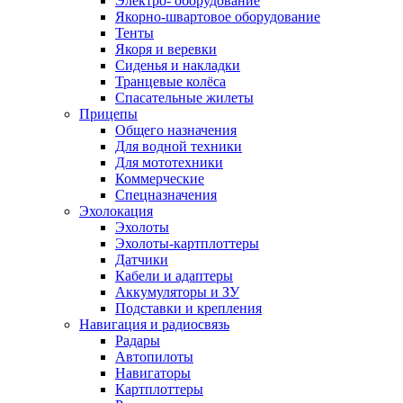
Электро- оборудование
Якорно-швартовое оборудование
Тенты
Якоря и веревки
Сиденья и накладки
Транцевые колёса
Спасательные жилеты
Прицепы
Общего назначения
Для водной техники
Для мототехники
Коммерческие
Спецназначения
Эхолокация
Эхолоты
Эхолоты-картплоттеры
Датчики
Кабели и адаптеры
Аккумуляторы и ЗУ
Подставки и крепления
Навигация и радиосвязь
Радары
Автопилоты
Навигаторы
Картплоттеры