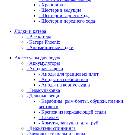
- Храповики
- Шестерни ведущие
- Шестерни заднего хода
- Шестерни переднего хода
Лодки и катера
- Все катера
- Катера Phoenix
- Алюминиевые лодки
Аксессуары для лодок
- Аккумуляторы
- Анодная защита
- Аноды для транцевых плит
- Аноды на гребной вал
- Аноды на корпус судна
- Гермоупаковка
- Дельные вещи
- Карабины, рым-болты, обушки, планки,
вертлюги
- Крепеж из нержавеющей стали
- Такелаж
- Хомуты, заглушки для труб
- Держатели спиннинга
- Звуковые сигналы и горны