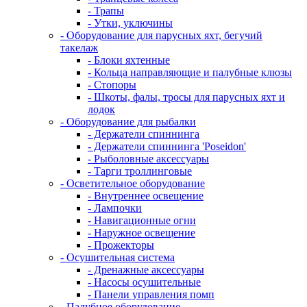
- Трапы
- Утки, уключины
- Оборудование для парусных яхт, бегучий
такелаж
- Блоки яхтенные
- Кольца направляющие и палубные клюзы
- Стопоры
- Шкоты, фалы, тросы для парусных яхт и
лодок
- Оборудование для рыбалки
- Держатели спиннинга
- Держатели спиннинга 'Poseidon'
- Рыболовные аксессуары
- Тарги троллинговые
- Осветительное оборудование
- Внутреннее освещение
- Лампочки
- Навигационные огни
- Наружное освещение
- Прожекторы
- Осушительная система
- Дренажные аксессуары
- Насосы осушительные
- Панели управления помп
- Палубное оборудование