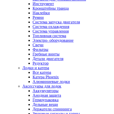
Инструмент
Кронштейны транца
Наклейки
Ремни
Система запуска двигателя
Система охлаждения
Система управления
Топливная система
Электро- оборудование
Свечи
Фильтры
Гребные винты
Детали двигателя
Редуктор
Лодки и катера
Все катера
Катера Phoenix
Алюминиевые лодки
Аксессуары для лодок
Аккумуляторы
Анодная защита
Гермоупаковка
Дельные вещи
Держатели спиннинга
Звуковые сигналы и горны