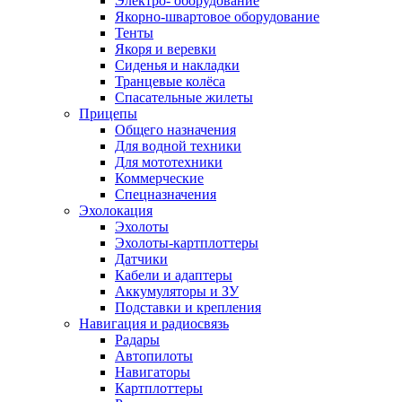
Электро- оборудование
Якорно-швартовое оборудование
Тенты
Якоря и веревки
Сиденья и накладки
Транцевые колёса
Спасательные жилеты
Прицепы
Общего назначения
Для водной техники
Для мототехники
Коммерческие
Спецназначения
Эхолокация
Эхолоты
Эхолоты-картплоттеры
Датчики
Кабели и адаптеры
Аккумуляторы и ЗУ
Подставки и крепления
Навигация и радиосвязь
Радары
Автопилоты
Навигаторы
Картплоттеры