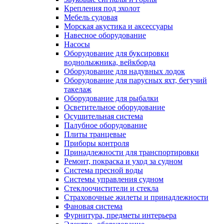
Крепления под эхолот
Мебель судовая
Морская акустика и аксессуары
Навесное оборудование
Насосы
Оборудование для буксировки
воднолыжника, вейкборда
Оборудование для надувных лодок
Оборудование для парусных яхт, бегучий
такелаж
Оборудование для рыбалки
Осветительное оборудование
Осушительная система
Палубное оборудование
Плиты транцевые
Приборы контроля
Принадлежности для транспортировки
Ремонт, покраска и уход за судном
Система пресной воды
Системы управления судном
Стеклоочистители и стекла
Страховочные жилеты и принадлежности
Фановая система
Фурнитура, предметы интерьера