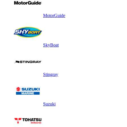
MotorGuide
SkyBoat
Stingray
Suzuki