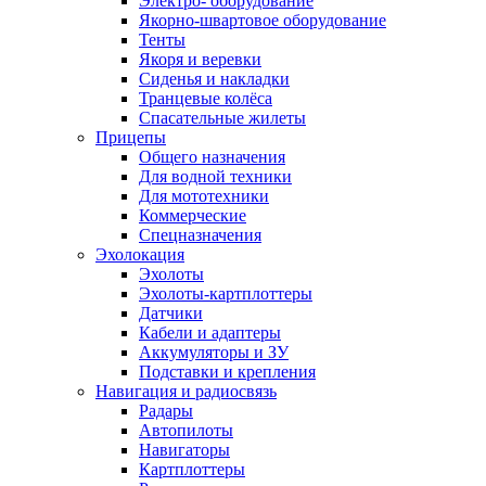
Электро- оборудование
Якорно-швартовое оборудование
Тенты
Якоря и веревки
Сиденья и накладки
Транцевые колёса
Спасательные жилеты
Прицепы
Общего назначения
Для водной техники
Для мототехники
Коммерческие
Спецназначения
Эхолокация
Эхолоты
Эхолоты-картплоттеры
Датчики
Кабели и адаптеры
Аккумуляторы и ЗУ
Подставки и крепления
Навигация и радиосвязь
Радары
Автопилоты
Навигаторы
Картплоттеры