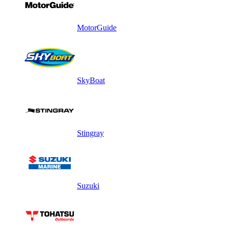
MotorGuide
SkyBoat
Stingray
Suzuki