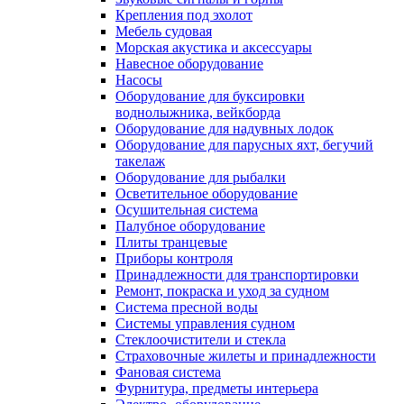
Крепления под эхолот
Мебель судовая
Морская акустика и аксессуары
Навесное оборудование
Насосы
Оборудование для буксировки
воднолыжника, вейкборда
Оборудование для надувных лодок
Оборудование для парусных яхт, бегучий
такелаж
Оборудование для рыбалки
Осветительное оборудование
Осушительная система
Палубное оборудование
Плиты транцевые
Приборы контроля
Принадлежности для транспортировки
Ремонт, покраска и уход за судном
Система пресной воды
Системы управления судном
Стеклоочистители и стекла
Страховочные жилеты и принадлежности
Фановая система
Фурнитура, предметы интерьера