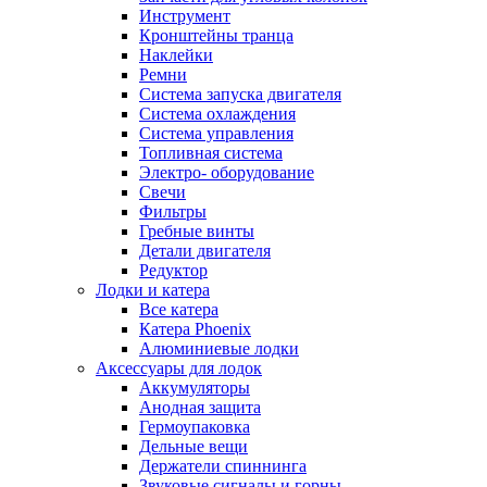
Инструмент
Кронштейны транца
Наклейки
Ремни
Система запуска двигателя
Система охлаждения
Система управления
Топливная система
Электро- оборудование
Свечи
Фильтры
Гребные винты
Детали двигателя
Редуктор
Лодки и катера
Все катера
Катера Phoenix
Алюминиевые лодки
Аксессуары для лодок
Аккумуляторы
Анодная защита
Гермоупаковка
Дельные вещи
Держатели спиннинга
Звуковые сигналы и горны