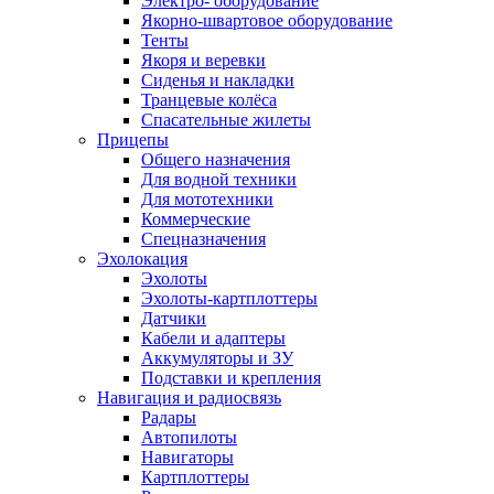
Электро- оборудование
Якорно-швартовое оборудование
Тенты
Якоря и веревки
Сиденья и накладки
Транцевые колёса
Спасательные жилеты
Прицепы
Общего назначения
Для водной техники
Для мототехники
Коммерческие
Спецназначения
Эхолокация
Эхолоты
Эхолоты-картплоттеры
Датчики
Кабели и адаптеры
Аккумуляторы и ЗУ
Подставки и крепления
Навигация и радиосвязь
Радары
Автопилоты
Навигаторы
Картплоттеры