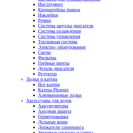
Инструмент
Кронштейны транца
Наклейки
Ремни
Система запуска двигателя
Система охлаждения
Система управления
Топливная система
Электро- оборудование
Свечи
Фильтры
Гребные винты
Детали двигателя
Редуктор
Лодки и катера
Все катера
Катера Phoenix
Алюминиевые лодки
Аксессуары для лодок
Аккумуляторы
Анодная защита
Гермоупаковка
Дельные вещи
Держатели спиннинга
Звуковые сигналы и горны