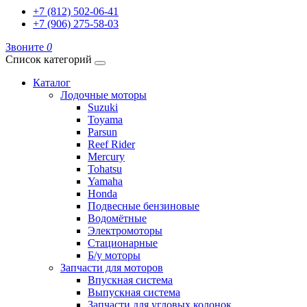
+7 (812) 502-06-41
+7 (906) 275-58-03
Звоните
0
Список категорий
Каталог
Лодочные моторы
Suzuki
Toyama
Parsun
Reef Rider
Mercury
Tohatsu
Yamaha
Honda
Подвесные бензиновые
Водомётные
Электромоторы
Стационарные
Б/у моторы
Запчасти для моторов
Впускная система
Выпускная система
Запчасти для угловых колонок