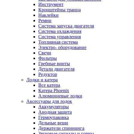
Инструмент
Кронштейны транца
Наклейки
Ремни
Система запуска двигателя
Система охлаждения
Система управления
Топливная система
Электро- оборудование
Свечи
Фильтры
Гребные винты
Детали двигателя
Редуктор
Лодки и катера
Все катера
Катера Phoenix
Алюминиевые лодки
Аксессуары для лодок
Аккумуляторы
Анодная защита
Гермоупаковка
Дельные вещи
Держатели спиннинга
Звуковые сигналы и горны