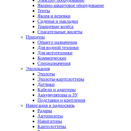
Электро- оборудование
Якорно-швартовое оборудование
Тенты
Якоря и веревки
Сиденья и накладки
Транцевые колёса
Спасательные жилеты
Прицепы
Общего назначения
Для водной техники
Для мототехники
Коммерческие
Спецназначения
Эхолокация
Эхолоты
Эхолоты-картплоттеры
Датчики
Кабели и адаптеры
Аккумуляторы и ЗУ
Подставки и крепления
Навигация и радиосвязь
Радары
Автопилоты
Навигаторы
Картплоттеры