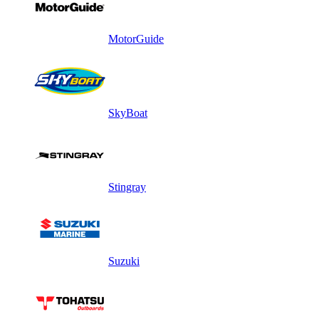
MotorGuide
SkyBoat
Stingray
Suzuki