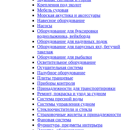
Крепления под эхолот
Мебель судовая
Морская акустика и аксессуары
Навесное оборудование
Насосы
Оборудование для буксировки
воднолыжника, вейкборда
Оборудование для надувных лодок
Оборудование для парусных яхт, бегучий
такелаж
Оборудование для рыбалки
Осветительное оборудование
Осушительная система
Палубное оборудование
Плиты транцевые
Приборы контроля
Принадлежности для транспортировки
Ремонт, покраска и уход за судном
Система пресной воды
Системы управления судном
Стеклоочистители и стекла
Страховочные жилеты и принадлежности
Фановая система
Фурнитура, предметы интерьера