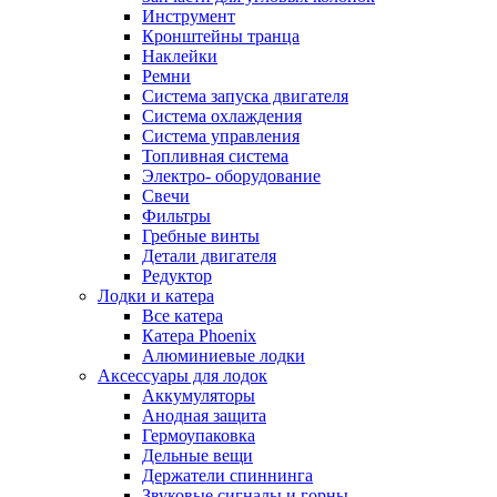
Инструмент
Кронштейны транца
Наклейки
Ремни
Система запуска двигателя
Система охлаждения
Система управления
Топливная система
Электро- оборудование
Свечи
Фильтры
Гребные винты
Детали двигателя
Редуктор
Лодки и катера
Все катера
Катера Phoenix
Алюминиевые лодки
Аксессуары для лодок
Аккумуляторы
Анодная защита
Гермоупаковка
Дельные вещи
Держатели спиннинга
Звуковые сигналы и горны