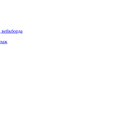
 вейкборда
елаж