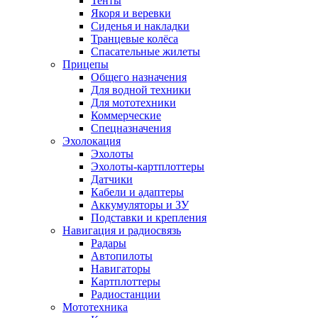
Тенты
Якоря и веревки
Сиденья и накладки
Транцевые колёса
Спасательные жилеты
Прицепы
Общего назначения
Для водной техники
Для мототехники
Коммерческие
Спецназначения
Эхолокация
Эхолоты
Эхолоты-картплоттеры
Датчики
Кабели и адаптеры
Аккумуляторы и ЗУ
Подставки и крепления
Навигация и радиосвязь
Радары
Автопилоты
Навигаторы
Картплоттеры
Радиостанции
Мототехника