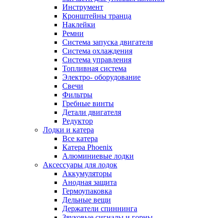
Инструмент
Кронштейны транца
Наклейки
Ремни
Система запуска двигателя
Система охлаждения
Система управления
Топливная система
Электро- оборудование
Свечи
Фильтры
Гребные винты
Детали двигателя
Редуктор
Лодки и катера
Все катера
Катера Phoenix
Алюминиевые лодки
Аксессуары для лодок
Аккумуляторы
Анодная защита
Гермоупаковка
Дельные вещи
Держатели спиннинга
Звуковые сигналы и горны