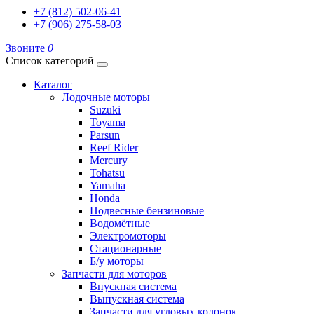
+7 (812) 502-06-41
+7 (906) 275-58-03
Звоните
0
Список категорий
Каталог
Лодочные моторы
Suzuki
Toyama
Parsun
Reef Rider
Mercury
Tohatsu
Yamaha
Honda
Подвесные бензиновые
Водомётные
Электромоторы
Стационарные
Б/у моторы
Запчасти для моторов
Впускная система
Выпускная система
Запчасти для угловых колонок