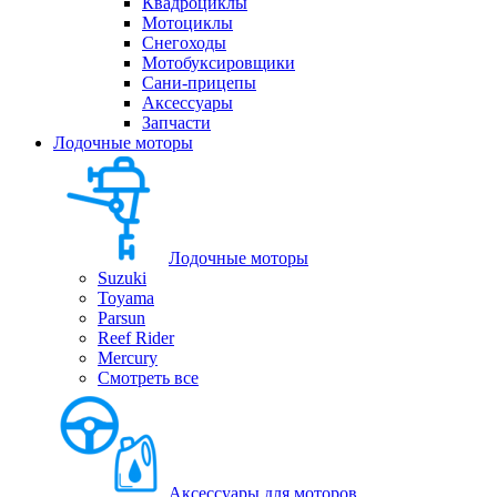
Квадроциклы
Мотоциклы
Снегоходы
Мотобуксировщики
Сани-прицепы
Аксессуары
Запчасти
Лодочные моторы
Лодочные моторы
Suzuki
Toyama
Parsun
Reef Rider
Mercury
Смотреть все
Аксессуары для моторов