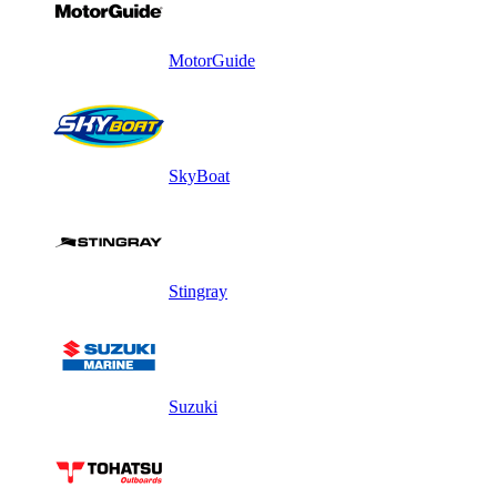
MotorGuide
SkyBoat
Stingray
Suzuki