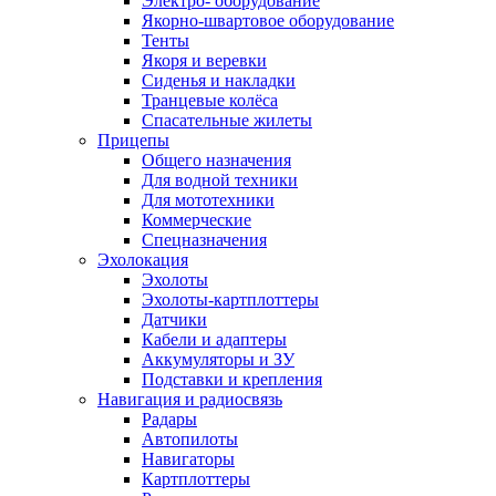
Электро- оборудование
Якорно-швартовое оборудование
Тенты
Якоря и веревки
Сиденья и накладки
Транцевые колёса
Спасательные жилеты
Прицепы
Общего назначения
Для водной техники
Для мототехники
Коммерческие
Спецназначения
Эхолокация
Эхолоты
Эхолоты-картплоттеры
Датчики
Кабели и адаптеры
Аккумуляторы и ЗУ
Подставки и крепления
Навигация и радиосвязь
Радары
Автопилоты
Навигаторы
Картплоттеры