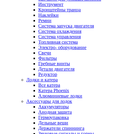
Инструмент
Кронштейны транца
Наклейки
Ремни
Система запуска двигателя
Система охлаждения
Система управления
Топливная система
Электро- оборудование
Свечи
Фильтры
Гребные винты
Детали двигателя
Редуктор
Лодки и катера
Все катера
Катера Phoenix
Алюминиевые лодки
Аксессуары для лодок
Аккумуляторы
Анодная защита
Гермоупаковка
Дельные вещи
Держатели спиннинга
Звуковые сигналы и горны