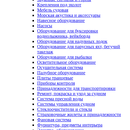
Крепления под эхолот
Мебель судовая
Морская акустика и аксессуары
Навесное оборудование
Насосы
Оборудование для буксировки
воднолыжника, вейкборда
Оборудование для надувных лодок
Оборудование для парусных яхт, бегучий
такелаж
Оборудование для рыбалки
Осветительное оборудование
Осушительная система
Палубное оборудование
Плиты транцевые
Приборы контроля
Принадлежности для транспортировки
Ремонт, покраска и уход за судном
Система пресной воды
Системы управления судном
Стеклоочистители и стекла
Страховочные жилеты и принадлежности
Фановая система
Фурнитура, предметы интерьера