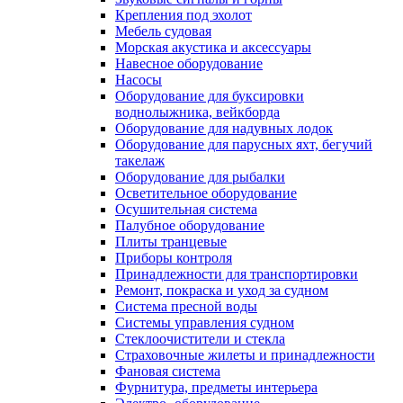
Крепления под эхолот
Мебель судовая
Морская акустика и аксессуары
Навесное оборудование
Насосы
Оборудование для буксировки
воднолыжника, вейкборда
Оборудование для надувных лодок
Оборудование для парусных яхт, бегучий
такелаж
Оборудование для рыбалки
Осветительное оборудование
Осушительная система
Палубное оборудование
Плиты транцевые
Приборы контроля
Принадлежности для транспортировки
Ремонт, покраска и уход за судном
Система пресной воды
Системы управления судном
Стеклоочистители и стекла
Страховочные жилеты и принадлежности
Фановая система
Фурнитура, предметы интерьера