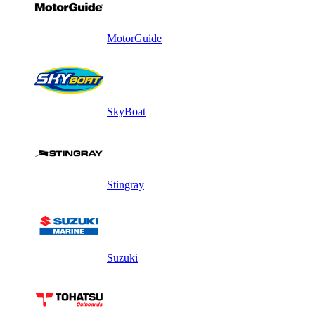
MotorGuide
SkyBoat
Stingray
Suzuki