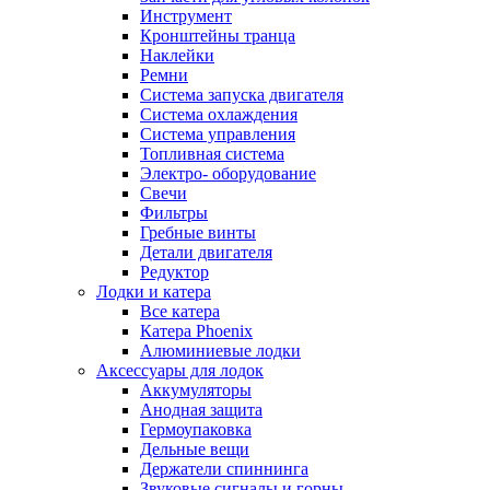
Инструмент
Кронштейны транца
Наклейки
Ремни
Система запуска двигателя
Система охлаждения
Система управления
Топливная система
Электро- оборудование
Свечи
Фильтры
Гребные винты
Детали двигателя
Редуктор
Лодки и катера
Все катера
Катера Phoenix
Алюминиевые лодки
Аксессуары для лодок
Аккумуляторы
Анодная защита
Гермоупаковка
Дельные вещи
Держатели спиннинга
Звуковые сигналы и горны