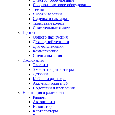
Электро- оборудование
Якорно-швартовое оборудование
Тенты
Якоря и веревки
Сиденья и накладки
Транцевые колёса
Спасательные жилеты
Прицепы
Общего назначения
Для водной техники
Для мототехники
Коммерческие
Спецназначения
Эхолокация
Эхолоты
Эхолоты-картплоттеры
Датчики
Кабели и адаптеры
Аккумуляторы и ЗУ
Подставки и крепления
Навигация и радиосвязь
Радары
Автопилоты
Навигаторы
Картплоттеры