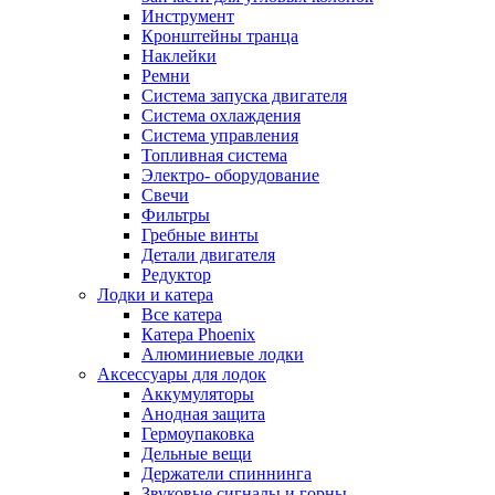
Инструмент
Кронштейны транца
Наклейки
Ремни
Система запуска двигателя
Система охлаждения
Система управления
Топливная система
Электро- оборудование
Свечи
Фильтры
Гребные винты
Детали двигателя
Редуктор
Лодки и катера
Все катера
Катера Phoenix
Алюминиевые лодки
Аксессуары для лодок
Аккумуляторы
Анодная защита
Гермоупаковка
Дельные вещи
Держатели спиннинга
Звуковые сигналы и горны