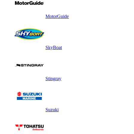
MotorGuide
SkyBoat
Stingray
Suzuki