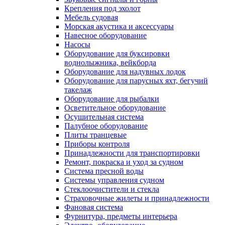
Крепления под эхолот
Мебель судовая
Морская акустика и аксессуары
Навесное оборудование
Насосы
Оборудование для буксировки
воднолыжника, вейкборда
Оборудование для надувных лодок
Оборудование для парусных яхт, бегучий
такелаж
Оборудование для рыбалки
Осветительное оборудование
Осушительная система
Палубное оборудование
Плиты транцевые
Приборы контроля
Принадлежности для транспортировки
Ремонт, покраска и уход за судном
Система пресной воды
Системы управления судном
Стеклоочистители и стекла
Страховочные жилеты и принадлежности
Фановая система
Фурнитура, предметы интерьера