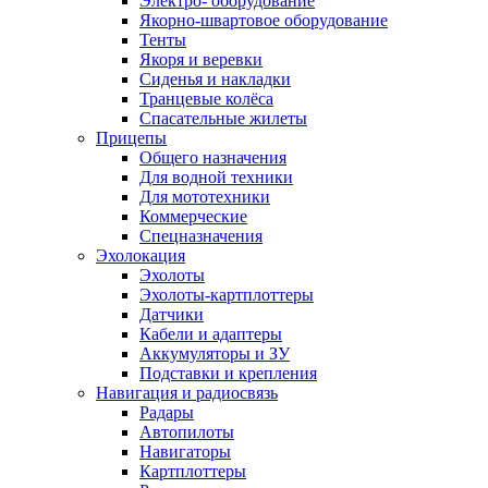
Электро- оборудование
Якорно-швартовое оборудование
Тенты
Якоря и веревки
Сиденья и накладки
Транцевые колёса
Спасательные жилеты
Прицепы
Общего назначения
Для водной техники
Для мототехники
Коммерческие
Спецназначения
Эхолокация
Эхолоты
Эхолоты-картплоттеры
Датчики
Кабели и адаптеры
Аккумуляторы и ЗУ
Подставки и крепления
Навигация и радиосвязь
Радары
Автопилоты
Навигаторы
Картплоттеры