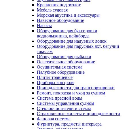
Крепления под эхолот
Мебель судовая
Морская акустика и аксессуары
Навесное оборудование
Насосы
Оборудование для буксировки
воднолыжника, вейкборда
Оборудование для надувных лодок
Оборудование для парусных яхт, бегучий
такелаж
Оборудование для рыбалки
Осветительное оборудование
Осушительная система
Палубное оборудование
Плиты транцевые
Приборы контроля
Принадлежности для транспортировки
Ремонт, покраска и уход за судном
Система пресной воды
Системы управления судном
Стеклоочистители и стекла
Страховочные жилеты и принадлежности
Фановая система
Фурнитура, предметы интерьера