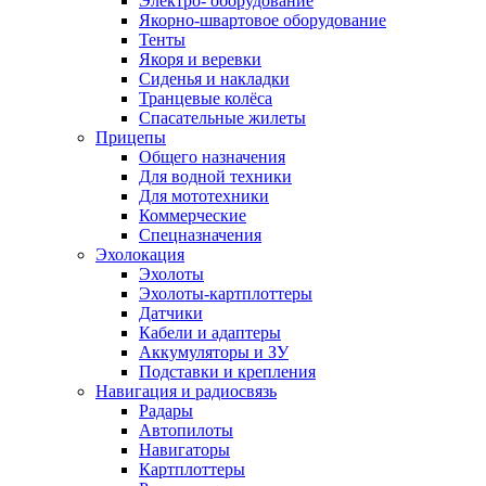
Электро- оборудование
Якорно-швартовое оборудование
Тенты
Якоря и веревки
Сиденья и накладки
Транцевые колёса
Спасательные жилеты
Прицепы
Общего назначения
Для водной техники
Для мототехники
Коммерческие
Спецназначения
Эхолокация
Эхолоты
Эхолоты-картплоттеры
Датчики
Кабели и адаптеры
Аккумуляторы и ЗУ
Подставки и крепления
Навигация и радиосвязь
Радары
Автопилоты
Навигаторы
Картплоттеры