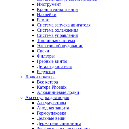
Инструмент
Кронштейны транца
Наклейки
Ремни
Система запуска двигателя
Система охлаждения
Система управления
Топливная система
Электро- оборудование
Свечи
Фильтры
Гребные винты
Детали двигателя
Редуктор
Лодки и катера
Все катера
Катера Phoenix
Алюминиевые лодки
Аксессуары для лодок
Аккумуляторы
Анодная защита
Гермоупаковка
Дельные вещи
Держатели спиннинга
Звуковые сигналы и горны