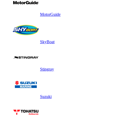
MotorGuide
SkyBoat
Stingray
Suzuki