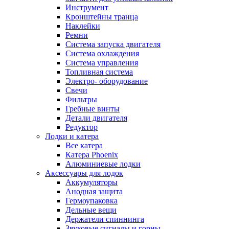
Инструмент
Кронштейны транца
Наклейки
Ремни
Система запуска двигателя
Система охлаждения
Система управления
Топливная система
Электро- оборудование
Свечи
Фильтры
Гребные винты
Детали двигателя
Редуктор
Лодки и катера
Все катера
Катера Phoenix
Алюминиевые лодки
Аксессуары для лодок
Аккумуляторы
Анодная защита
Гермоупаковка
Дельные вещи
Держатели спиннинга
Звуковые сигналы и горны