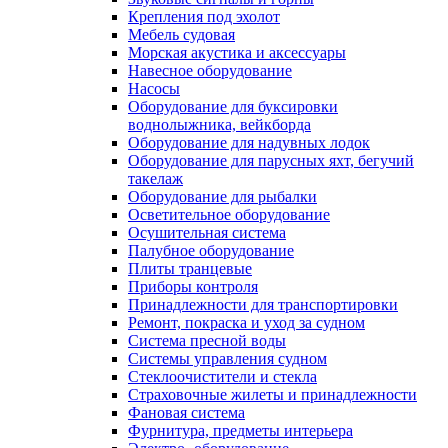
Крепления под эхолот
Мебель судовая
Морская акустика и аксессуары
Навесное оборудование
Насосы
Оборудование для буксировки
воднолыжника, вейкборда
Оборудование для надувных лодок
Оборудование для парусных яхт, бегучий
такелаж
Оборудование для рыбалки
Осветительное оборудование
Осушительная система
Палубное оборудование
Плиты транцевые
Приборы контроля
Принадлежности для транспортировки
Ремонт, покраска и уход за судном
Система пресной воды
Системы управления судном
Стеклоочистители и стекла
Страховочные жилеты и принадлежности
Фановая система
Фурнитура, предметы интерьера