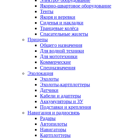
Электро- оборудование
Якорно-швартовое оборудование
Тенты
Якоря и веревки
Сиденья и накладки
Транцевые колёса
Спасательные жилеты
Прицепы
Общего назначения
Для водной техники
Для мототехники
Коммерческие
Спецназначения
Эхолокация
Эхолоты
Эхолоты-картплоттеры
Датчики
Кабели и адаптеры
Аккумуляторы и ЗУ
Подставки и крепления
Навигация и радиосвязь
Радары
Автопилоты
Навигаторы
Картплоттеры