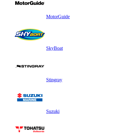
MotorGuide
SkyBoat
Stingray
Suzuki