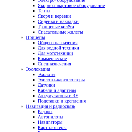
Электро- оборудование
Якорно-швартовое оборудование
Тенты
Якоря и веревки
Сиденья и накладки
Транцевые колёса
Спасательные жилеты
Прицепы
Общего назначения
Для водной техники
Для мототехники
Коммерческие
Спецназначения
Эхолокация
Эхолоты
Эхолоты-картплоттеры
Датчики
Кабели и адаптеры
Аккумуляторы и ЗУ
Подставки и крепления
Навигация и радиосвязь
Радары
Автопилоты
Навигаторы
Картплоттеры