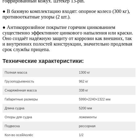
гофрированный кожух. Штекер 13-pin.
● В базовую комплектацию входят: опорное колесо (300 кг),
противооткатные упоры (2 шт.).
● Антикоррозийное покрытие горячим цинкованием
существенно эффективнее цинкового напыления или краски.
Оно создаёт надёжную защиту от коррозии как внешних, так
и внутренних полостей конструкции, значительно продлевая
срок службы прицепа.
Технические характеристики:
Полная масса
1300 кг
Грузоподъемность
962 кг
Снаряжённая масса
338 кг
Габаритные размеры
5990×2240×1322 мм
Длина судна
5200 мм
Опоры для судна
ложементы
Подвеска
рессорная
Кол-во осей/колёс
1/2