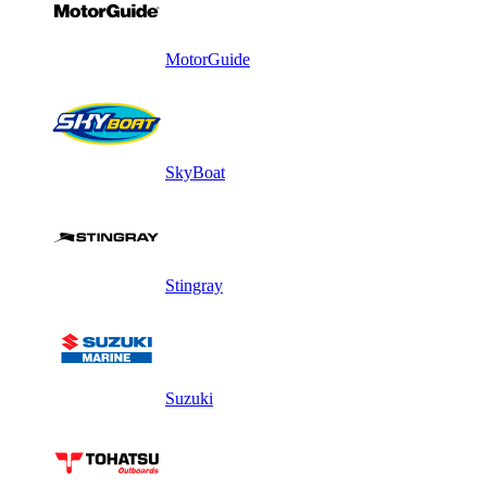
MotorGuide
SkyBoat
Stingray
Suzuki