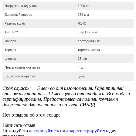
Нагрузка на одну ось
1200 кг
Дорожный просвет
269 мм
Размер колёс
R14С
Тип ТСУ
шар Ø50 мм
Фонари
светодиодные
Тормоз
тормоз наката
Штекер
13-pin
Петли крепления груза
4 шт.
Защитное покрытие
цинк
Срок службы — 5 лет со дня изготовления. Гарантийный
срок эксплуатации — 12 месяцев со дня продажи. Все модели
сертифицированы. Предоставляется полный комплект
документов для постановки на учёт ГИБДД.
Нет отзывов об этом товаре.
Написать отзыв
Пожалуйста
авторизуйтесь
или
зарегистрируйтесь
для