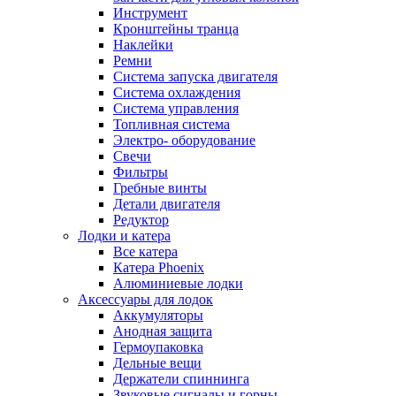
Инструмент
Кронштейны транца
Наклейки
Ремни
Система запуска двигателя
Система охлаждения
Система управления
Топливная система
Электро- оборудование
Свечи
Фильтры
Гребные винты
Детали двигателя
Редуктор
Лодки и катера
Все катера
Катера Phoenix
Алюминиевые лодки
Аксессуары для лодок
Аккумуляторы
Анодная защита
Гермоупаковка
Дельные вещи
Держатели спиннинга
Звуковые сигналы и горны