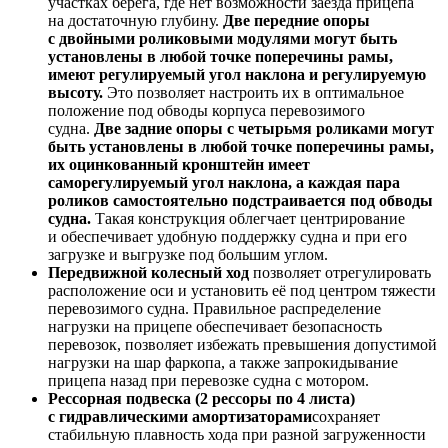
участках берега, где нет возможности заезда прицепа
на достаточную глубину.
Две передние опоры
с двойными роликовыми модулями могут быть
установлены в любой точке поперечины рамы,
имеют регулируемый угол наклона и регулируемую
высоту.
Это позволяет настроить их в оптимальное
положение под обводы корпуса перевозимого
судна.
Две задние опоры с четырьмя роликами могут
быть установлены в любой точке поперечины рамы,
их оцинкованный кронштейн имеет
саморегулируемый угол наклона, а каждая пара
роликов самостоятельно подстраивается под обводы
судна.
Такая конструкция облегчает центрирование
и обеспечивает удобную поддержку судна и при его
загрузке и выгрузке под большим углом.
Передвижной колесный ход
позволяет отрегулировать
расположение оси и установить её под центром тяжести
перевозимого судна. Правильное распределение
нагрузки на прицепе обеспечивает безопасность
перевозок, позволяет избежать превышения допустимой
нагрузки на шар фаркопа, а также запрокидывание
прицепа назад при перевозке судна с мотором.
Рессорная подвеска (2 рессоры по 4 листа)
с гидравлическими амортизаторами
сохраняет
стабильную плавность хода при разной загруженности