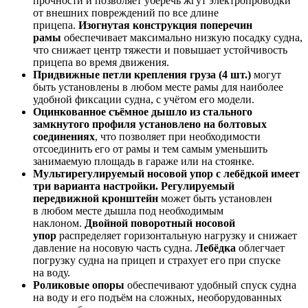
прочности и позволяет уберечь жгут электропроводки
от внешних повреждений по все длине
прицепа.
Изогнутая конструкция поперечин
рамы
обеспечивает максимально низкую посадку судна,
что снижает центр тяжести и повышает устойчивость
прицепа во время движения.
Придвижные петли крепления груза (4 шт.)
могут
быть установлены в любом месте рамы для наиболее
удобной фиксации судна, с учётом его модели.
Оцинкованное съёмное дышло из стального
замкнутого профиля установлено на болтовых
соединениях
, что позволяет при необходимости
отсоединить его от рамы и тем самым уменьшить
занимаемую площадь в гараже или на стоянке.
Мультирегулируемый носовой упор с лебёдкой имеет
три варианта настройки. Регулируемый
передвижной кронштейн
может быть установлен
в любом месте дышла под необходимым
наклоном.
Двойной поворотный носовой
упор
распределяет горизонтальную нагрузку и снижает
давление на носовую часть судна.
Лебёдка
облегчает
погрузку судна на прицеп и страхует его при спуске
на воду.
Роликовые опоры
обеспечивают удобный спуск судна
на воду и его подъём на сложных, необорудованных