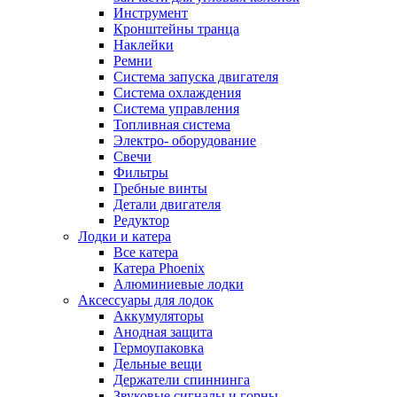
Инструмент
Кронштейны транца
Наклейки
Ремни
Система запуска двигателя
Система охлаждения
Система управления
Топливная система
Электро- оборудование
Свечи
Фильтры
Гребные винты
Детали двигателя
Редуктор
Лодки и катера
Все катера
Катера Phoenix
Алюминиевые лодки
Аксессуары для лодок
Аккумуляторы
Анодная защита
Гермоупаковка
Дельные вещи
Держатели спиннинга
Звуковые сигналы и горны