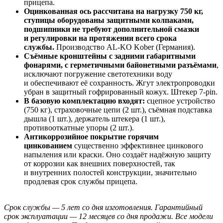
прицепа.
Оцинкованная ось рассчитана на нагрузку 750 кг,
ступицы оборудованы защитными колпаками,
подшипники не требуют дополнительной смазки
и регулировки на протяжении всего срока
службы.
Производство AL-KO Kober (Германия).
Съёмные кронштейны с задними габаритными
фонарями, с герметичными байонетными разъёмами
,
исключают погружение светотехники воду
и обеспечивают её сохранность. Жгут электропроводки
убран в защитный гофрированный кожух. Штекер 7-pin.
В базовую комплектацию входят:
сцепное устройство
(750 кг), страховочные цепи (2 шт.), съёмная подставка
дышла (1 шт.), держатель штекера (1 шт.),
противооткатные упоры (2 шт.).
Антикоррозийное покрытие горячим
цинкованием
существенно эффективнее цинкового
напыления или краски. Оно создаёт надёжную защиту
от коррозии как внешних поверхностей, так
и внутренних полостей конструкции, значительно
продлевая срок службы прицепа.
Срок службы — 5 лет со дня изготовления. Гарантийный
срок эксплуатации — 12 месяцев со дня продажи. Все модели