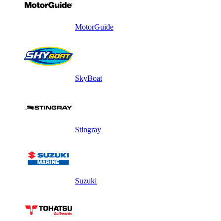
MotorGuide
SkyBoat
Stingray
Suzuki