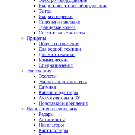
Электро- оборудование
Якорно-швартовое оборудование
Тенты
Якоря и веревки
Сиденья и накладки
Транцевые колёса
Спасательные жилеты
Прицепы
Общего назначения
Для водной техники
Для мототехники
Коммерческие
Спецназначения
Эхолокация
Эхолоты
Эхолоты-картплоттеры
Датчики
Кабели и адаптеры
Аккумуляторы и ЗУ
Подставки и крепления
Навигация и радиосвязь
Радары
Автопилоты
Навигаторы
Картплоттеры