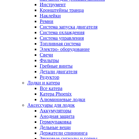
Инструмент
Кронштейны транца
Наклейки
Ремни
Система запуска двигателя
Система охлаждения
Система управления
Топливная система
Электро- оборудование
Свечи
Фильтры
Гребные винты
Детали двигателя
Редуктор
Лодки и катера
Все катера
Катера Phoenix
Алюминиевые лодки
Аксессуары для лодок
Аккумуляторы
Анодная защита
Гермоупаковка
Дельные вещи
Держатели спиннинга
Звуковые сигналы и горны