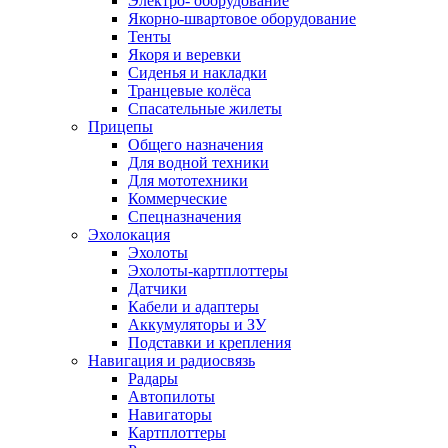
Электро- оборудование
Якорно-швартовое оборудование
Тенты
Якоря и веревки
Сиденья и накладки
Транцевые колёса
Спасательные жилеты
Прицепы
Общего назначения
Для водной техники
Для мототехники
Коммерческие
Спецназначения
Эхолокация
Эхолоты
Эхолоты-картплоттеры
Датчики
Кабели и адаптеры
Аккумуляторы и ЗУ
Подставки и крепления
Навигация и радиосвязь
Радары
Автопилоты
Навигаторы
Картплоттеры