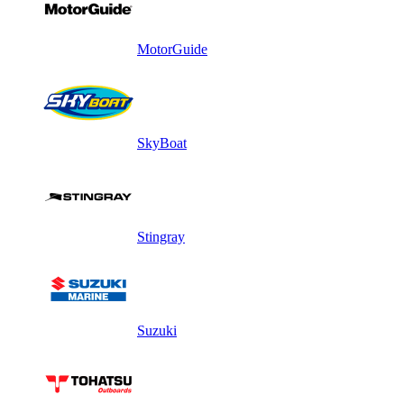
MotorGuide
SkyBoat
Stingray
Suzuki