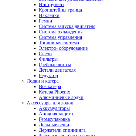
Инструмент
Кронштейны транца
Наклейки
Ремни
Система запуска двигателя
Система охлаждения
Система управления
Топливная система
Электро- оборудование
Свечи
Фильтры
Гребные винты
Детали двигателя
Редуктор
Лодки и катера
Все катера
Катера Phoenix
Алюминиевые лодки
Аксессуары для лодок
Аккумуляторы
Анодная защита
Гермоупаковка
Дельные вещи
Держатели спиннинга
Звуковые сигналы и горны