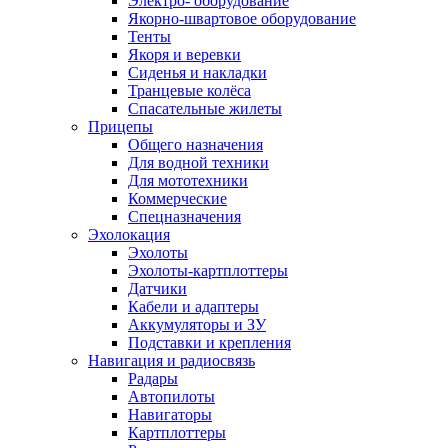
Электро- оборудование
Якорно-швартовое оборудование
Тенты
Якоря и веревки
Сиденья и накладки
Транцевые колёса
Спасательные жилеты
Прицепы
Общего назначения
Для водной техники
Для мототехники
Коммерческие
Спецназначения
Эхолокация
Эхолоты
Эхолоты-картплоттеры
Датчики
Кабели и адаптеры
Аккумуляторы и ЗУ
Подставки и крепления
Навигация и радиосвязь
Радары
Автопилоты
Навигаторы
Картплоттеры