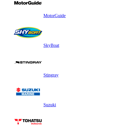
MotorGuide
SkyBoat
Stingray
Suzuki