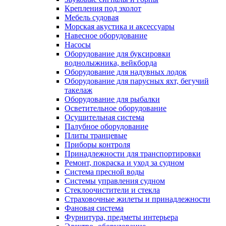
Крепления под эхолот
Мебель судовая
Морская акустика и аксессуары
Навесное оборудование
Насосы
Оборудование для буксировки
воднолыжника, вейкборда
Оборудование для надувных лодок
Оборудование для парусных яхт, бегучий
такелаж
Оборудование для рыбалки
Осветительное оборудование
Осушительная система
Палубное оборудование
Плиты транцевые
Приборы контроля
Принадлежности для транспортировки
Ремонт, покраска и уход за судном
Система пресной воды
Системы управления судном
Стеклоочистители и стекла
Страховочные жилеты и принадлежности
Фановая система
Фурнитура, предметы интерьера