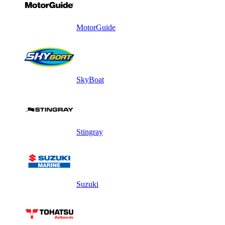
MotorGuide
SkyBoat
Stingray
Suzuki