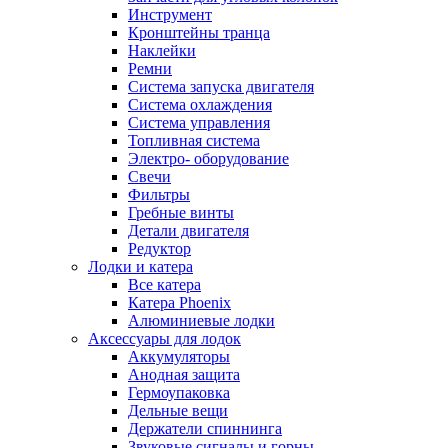
Инструмент
Кронштейны транца
Наклейки
Ремни
Система запуска двигателя
Система охлаждения
Система управления
Топливная система
Электро- оборудование
Свечи
Фильтры
Гребные винты
Детали двигателя
Редуктор
Лодки и катера
Все катера
Катера Phoenix
Алюминиевые лодки
Аксессуары для лодок
Аккумуляторы
Анодная защита
Гермоупаковка
Дельные вещи
Держатели спиннинга
Звуковые сигналы и горны