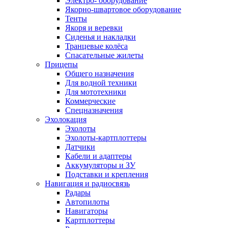
Электро- оборудование
Якорно-швартовое оборудование
Тенты
Якоря и веревки
Сиденья и накладки
Транцевые колёса
Спасательные жилеты
Прицепы
Общего назначения
Для водной техники
Для мототехники
Коммерческие
Спецназначения
Эхолокация
Эхолоты
Эхолоты-картплоттеры
Датчики
Кабели и адаптеры
Аккумуляторы и ЗУ
Подставки и крепления
Навигация и радиосвязь
Радары
Автопилоты
Навигаторы
Картплоттеры