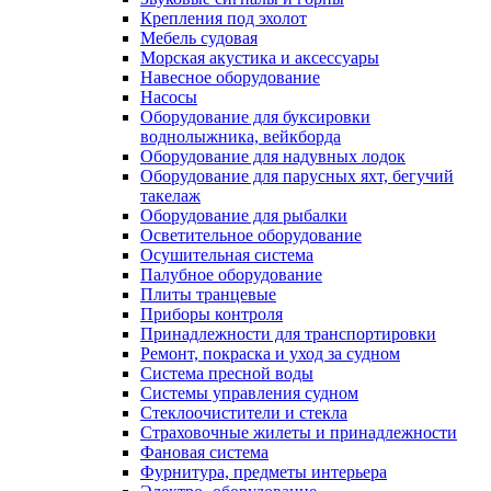
Крепления под эхолот
Мебель судовая
Морская акустика и аксессуары
Навесное оборудование
Насосы
Оборудование для буксировки
воднолыжника, вейкборда
Оборудование для надувных лодок
Оборудование для парусных яхт, бегучий
такелаж
Оборудование для рыбалки
Осветительное оборудование
Осушительная система
Палубное оборудование
Плиты транцевые
Приборы контроля
Принадлежности для транспортировки
Ремонт, покраска и уход за судном
Система пресной воды
Системы управления судном
Стеклоочистители и стекла
Страховочные жилеты и принадлежности
Фановая система
Фурнитура, предметы интерьера