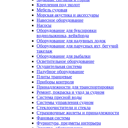
Крепления под эхолот
Мебель судовая
Морская акустика и аксессуары
Навесное оборудование
Насосы
Оборудование для буксировки
воднолыжника, вейкборда
Оборудование для надувных лодок
Оборудование для парусных яхт, бегучий
такелаж
Оборудование для рыбалки
Осветительное оборудование
Осушительная система
Палубное оборудование
Плиты транцевые
Приборы контроля
Принадлежности для транспортировки
Ремонт, покраска и уход за судном
Система пресной воды
Системы управления судном
Стеклоочистители и стекла
Страховочные жилеты и принадлежности
Фановая система
Фурнитура, предметы интерьера