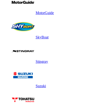
MotorGuide
SkyBoat
Stingray
Suzuki