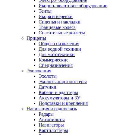
Электро- оборудование
Якорно-швартовое оборудование
Тенты
Якоря и веревки
Сиденья и накладки
Транцевые колёса
Спасательные жилеты
Прицепы
Общего назначения
Для водной техники
Для мототехники
Коммерческие
Спецназначения
Эхолокация
Эхолоты
Эхолоты-картплоттеры
Датчики
Кабели и адаптеры
Аккумуляторы и ЗУ
Подставки и крепления
Навигация и радиосвязь
Радары
Автопилоты
Навигаторы
Картплоттеры