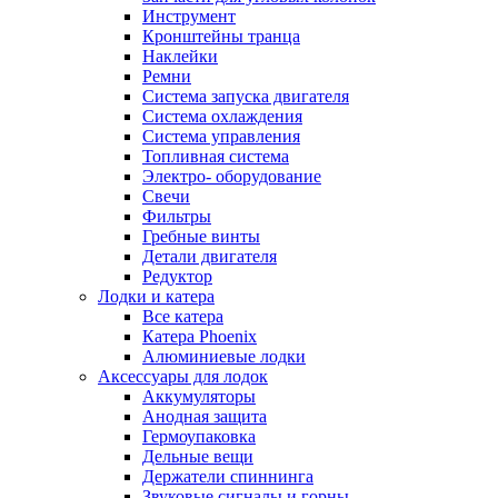
Инструмент
Кронштейны транца
Наклейки
Ремни
Система запуска двигателя
Система охлаждения
Система управления
Топливная система
Электро- оборудование
Свечи
Фильтры
Гребные винты
Детали двигателя
Редуктор
Лодки и катера
Все катера
Катера Phoenix
Алюминиевые лодки
Аксессуары для лодок
Аккумуляторы
Анодная защита
Гермоупаковка
Дельные вещи
Держатели спиннинга
Звуковые сигналы и горны