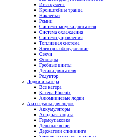
Инструмент
Кронштейны транца
Наклейки
Ремни
Система запуска двигателя
Система охлаждения
Система управления
Топливная система
Электро- оборудование
Свечи
Фильтры
Гребные винты
Детали двигателя
Редуктор
Лодки и катера
Все катера
Катера Phoenix
Алюминиевые лодки
Аксессуары для лодок
Аккумуляторы
Анодная защита
Гермоупаковка
Дельные вещи
Держатели спиннинга
Звуковые сигналы и горны