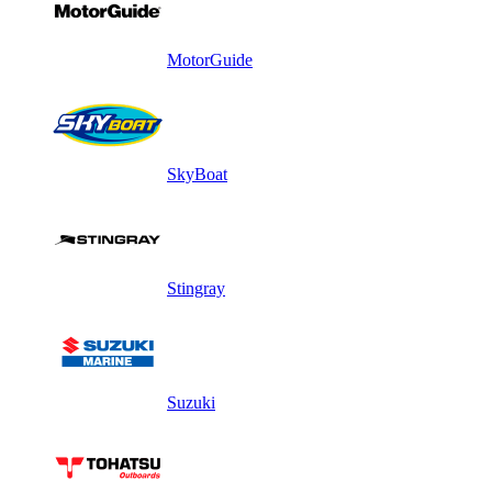
MotorGuide
SkyBoat
Stingray
Suzuki