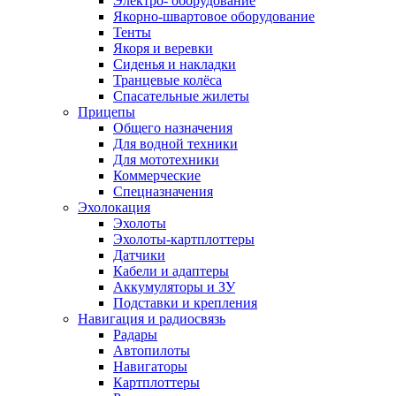
Электро- оборудование
Якорно-швартовое оборудование
Тенты
Якоря и веревки
Сиденья и накладки
Транцевые колёса
Спасательные жилеты
Прицепы
Общего назначения
Для водной техники
Для мототехники
Коммерческие
Спецназначения
Эхолокация
Эхолоты
Эхолоты-картплоттеры
Датчики
Кабели и адаптеры
Аккумуляторы и ЗУ
Подставки и крепления
Навигация и радиосвязь
Радары
Автопилоты
Навигаторы
Картплоттеры