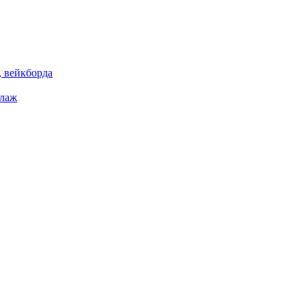
 вейкборда
елаж