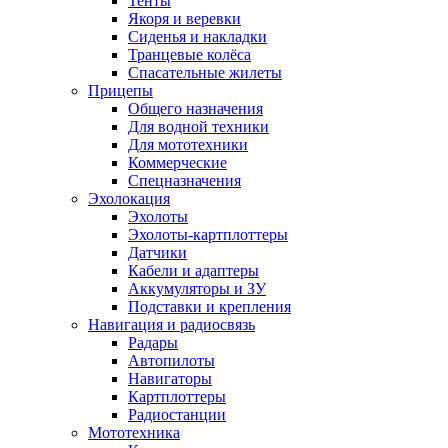
Тенты
Якоря и веревки
Сиденья и накладки
Транцевые колёса
Спасательные жилеты
Прицепы
Общего назначения
Для водной техники
Для мототехники
Коммерческие
Спецназначения
Эхолокация
Эхолоты
Эхолоты-картплоттеры
Датчики
Кабели и адаптеры
Аккумуляторы и ЗУ
Подставки и крепления
Навигация и радиосвязь
Радары
Автопилоты
Навигаторы
Картплоттеры
Радиостанции
Мототехника