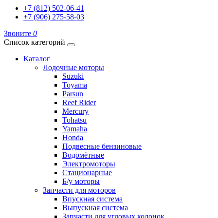
+7 (812) 502-06-41
+7 (906) 275-58-03
Звоните
0
Список категорий
Каталог
Лодочные моторы
Suzuki
Toyama
Parsun
Reef Rider
Mercury
Tohatsu
Yamaha
Honda
Подвесные бензиновые
Водомётные
Электромоторы
Стационарные
Б/у моторы
Запчасти для моторов
Впускная система
Выпускная система
Запчасти для угловых колонок