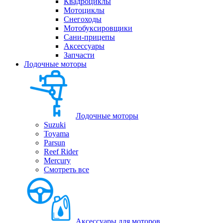
Квадроциклы
Мотоциклы
Снегоходы
Мотобуксировщики
Сани-прицепы
Аксессуары
Запчасти
Лодочные моторы
Лодочные моторы
Suzuki
Toyama
Parsun
Reef Rider
Mercury
Смотреть все
Аксессуары для моторов