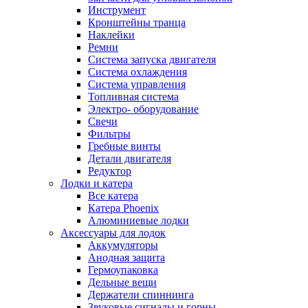
Инструмент
Кронштейны транца
Наклейки
Ремни
Система запуска двигателя
Система охлаждения
Система управления
Топливная система
Электро- оборудование
Свечи
Фильтры
Гребные винты
Детали двигателя
Редуктор
Лодки и катера
Все катера
Катера Phoenix
Алюминиевые лодки
Аксессуары для лодок
Аккумуляторы
Анодная защита
Гермоупаковка
Дельные вещи
Держатели спиннинга
Звуковые сигналы и горны