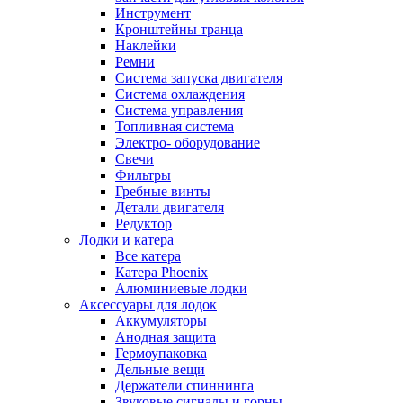
Инструмент
Кронштейны транца
Наклейки
Ремни
Система запуска двигателя
Система охлаждения
Система управления
Топливная система
Электро- оборудование
Свечи
Фильтры
Гребные винты
Детали двигателя
Редуктор
Лодки и катера
Все катера
Катера Phoenix
Алюминиевые лодки
Аксессуары для лодок
Аккумуляторы
Анодная защита
Гермоупаковка
Дельные вещи
Держатели спиннинга
Звуковые сигналы и горны