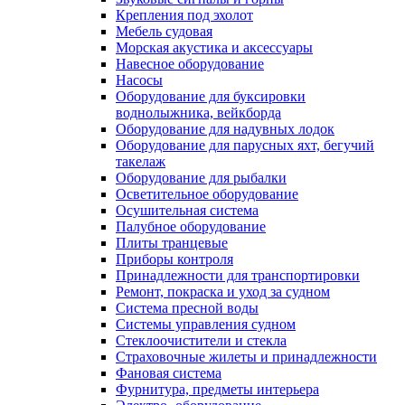
Крепления под эхолот
Мебель судовая
Морская акустика и аксессуары
Навесное оборудование
Насосы
Оборудование для буксировки
воднолыжника, вейкборда
Оборудование для надувных лодок
Оборудование для парусных яхт, бегучий
такелаж
Оборудование для рыбалки
Осветительное оборудование
Осушительная система
Палубное оборудование
Плиты транцевые
Приборы контроля
Принадлежности для транспортировки
Ремонт, покраска и уход за судном
Система пресной воды
Системы управления судном
Стеклоочистители и стекла
Страховочные жилеты и принадлежности
Фановая система
Фурнитура, предметы интерьера