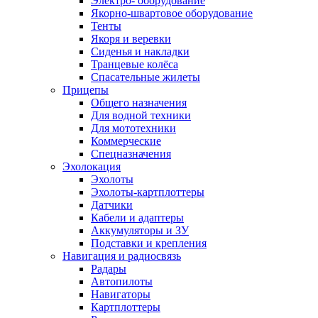
Электро- оборудование
Якорно-швартовое оборудование
Тенты
Якоря и веревки
Сиденья и накладки
Транцевые колёса
Спасательные жилеты
Прицепы
Общего назначения
Для водной техники
Для мототехники
Коммерческие
Спецназначения
Эхолокация
Эхолоты
Эхолоты-картплоттеры
Датчики
Кабели и адаптеры
Аккумуляторы и ЗУ
Подставки и крепления
Навигация и радиосвязь
Радары
Автопилоты
Навигаторы
Картплоттеры