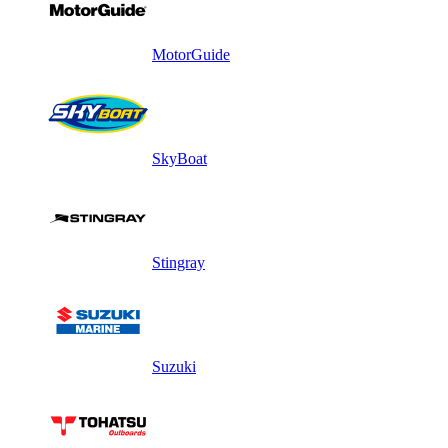
MotorGuide
SkyBoat
Stingray
Suzuki