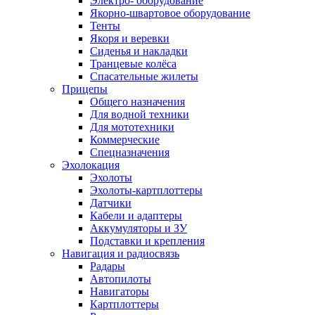
Электро- оборудование
Якорно-швартовое оборудование
Тенты
Якоря и веревки
Сиденья и накладки
Транцевые колёса
Спасательные жилеты
Прицепы
Общего назначения
Для водной техники
Для мототехники
Коммерческие
Спецназначения
Эхолокация
Эхолоты
Эхолоты-картплоттеры
Датчики
Кабели и адаптеры
Аккумуляторы и ЗУ
Подставки и крепления
Навигация и радиосвязь
Радары
Автопилоты
Навигаторы
Картплоттеры