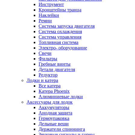
Инструмент
Кронштейны транца
Наклейки
Ремни
Система запуска двигателя
Система охлаждения
Система управления
Топливная система
Электро- оборудование
Свечи
Фильтры
Гребные винты
Детали двигателя
Редуктор
Лодки и катера
Все катера
Катера Phoenix
Алюминиевые лодки
Аксессуары для лодок
Аккумуляторы
Анодная защита
Гермоупаковка
Дельные вещи
Держатели спиннинга
Звуковые сигналы и горны