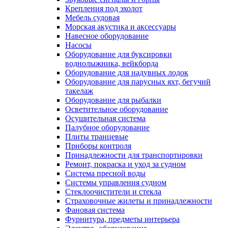
Крепления под эхолот
Мебель судовая
Морская акустика и аксессуары
Навесное оборудование
Насосы
Оборудование для буксировки
воднолыжника, вейкборда
Оборудование для надувных лодок
Оборудование для парусных яхт, бегучий
такелаж
Оборудование для рыбалки
Осветительное оборудование
Осушительная система
Палубное оборудование
Плиты транцевые
Приборы контроля
Принадлежности для транспортировки
Ремонт, покраска и уход за судном
Система пресной воды
Системы управления судном
Стеклоочистители и стекла
Страховочные жилеты и принадлежности
Фановая система
Фурнитура, предметы интерьера