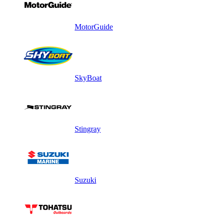
MotorGuide
SkyBoat
Stingray
Suzuki