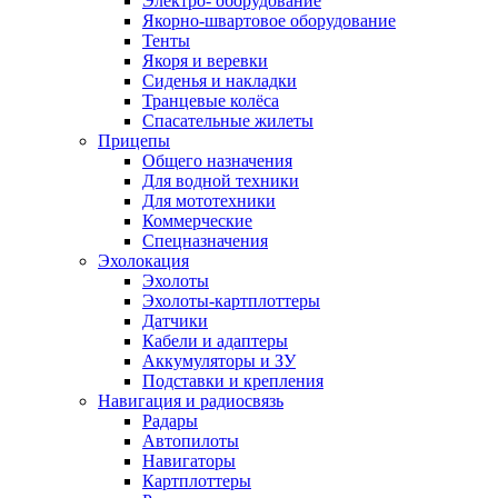
Электро- оборудование
Якорно-швартовое оборудование
Тенты
Якоря и веревки
Сиденья и накладки
Транцевые колёса
Спасательные жилеты
Прицепы
Общего назначения
Для водной техники
Для мототехники
Коммерческие
Спецназначения
Эхолокация
Эхолоты
Эхолоты-картплоттеры
Датчики
Кабели и адаптеры
Аккумуляторы и ЗУ
Подставки и крепления
Навигация и радиосвязь
Радары
Автопилоты
Навигаторы
Картплоттеры