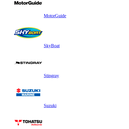
MotorGuide
SkyBoat
Stingray
Suzuki