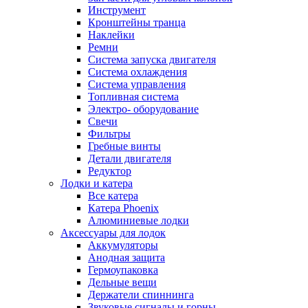
Инструмент
Кронштейны транца
Наклейки
Ремни
Система запуска двигателя
Система охлаждения
Система управления
Топливная система
Электро- оборудование
Свечи
Фильтры
Гребные винты
Детали двигателя
Редуктор
Лодки и катера
Все катера
Катера Phoenix
Алюминиевые лодки
Аксессуары для лодок
Аккумуляторы
Анодная защита
Гермоупаковка
Дельные вещи
Держатели спиннинга
Звуковые сигналы и горны