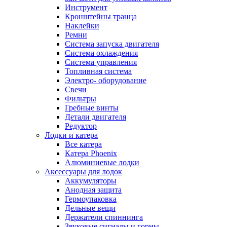
Инструмент
Кронштейны транца
Наклейки
Ремни
Система запуска двигателя
Система охлаждения
Система управления
Топливная система
Электро- оборудование
Свечи
Фильтры
Гребные винты
Детали двигателя
Редуктор
Лодки и катера
Все катера
Катера Phoenix
Алюминиевые лодки
Аксессуары для лодок
Аккумуляторы
Анодная защита
Гермоупаковка
Дельные вещи
Держатели спиннинга
Звуковые сигналы и горны