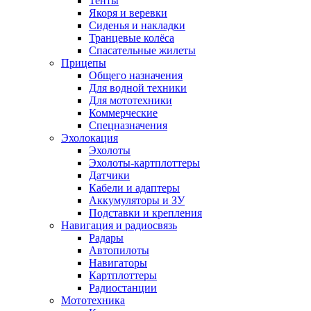
Тенты
Якоря и веревки
Сиденья и накладки
Транцевые колёса
Спасательные жилеты
Прицепы
Общего назначения
Для водной техники
Для мототехники
Коммерческие
Спецназначения
Эхолокация
Эхолоты
Эхолоты-картплоттеры
Датчики
Кабели и адаптеры
Аккумуляторы и ЗУ
Подставки и крепления
Навигация и радиосвязь
Радары
Автопилоты
Навигаторы
Картплоттеры
Радиостанции
Мототехника