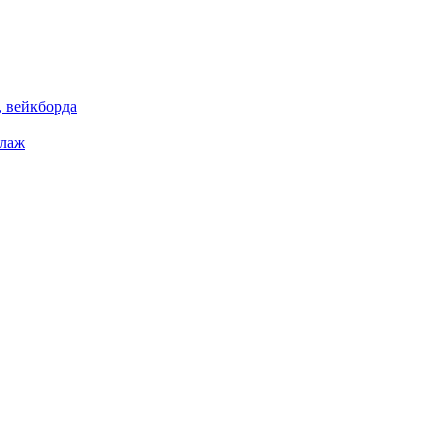
 вейкборда
елаж