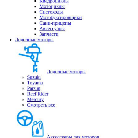
Квадроциклы
Мотоциклы
Снегоходы
Мотобуксировщики
Сани-прицепы
Аксессуары
Запчасти
Лодочные моторы
Лодочные моторы
Suzuki
Toyama
Parsun
Reef Rider
Mercury
Смотреть все
Аксессуары для моторов