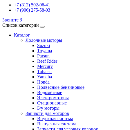
+7 (812) 502-06-41
+7 (906) 275-58-03
Звоните
0
Список категорий
Каталог
Лодочные моторы
Suzuki
Toyama
Parsun
Reef Rider
Mercury
Tohatsu
Yamaha
Honda
Подвесные бензиновые
Водомётные
Электромоторы
Стационарные
Б/у моторы
Запчасти для моторов
Впускная система
Выпускная система
Запчасти для угловых колонок