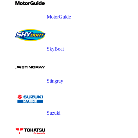
MotorGuide
SkyBoat
Stingray
Suzuki