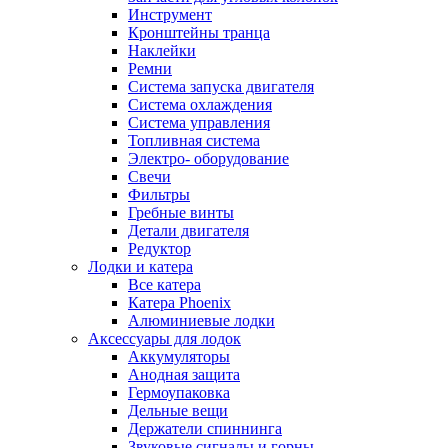
Инструмент
Кронштейны транца
Наклейки
Ремни
Система запуска двигателя
Система охлаждения
Система управления
Топливная система
Электро- оборудование
Свечи
Фильтры
Гребные винты
Детали двигателя
Редуктор
Лодки и катера
Все катера
Катера Phoenix
Алюминиевые лодки
Аксессуары для лодок
Аккумуляторы
Анодная защита
Гермоупаковка
Дельные вещи
Держатели спиннинга
Звуковые сигналы и горны