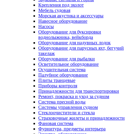
Крепления под эхолот
Мебель судовая
Морская акустика и аксессуары
Навесное оборудование
Насосы
Оборудование для буксировки
воднолыжника, вейкборда
Оборудование для надувных лодок
Оборудование для парусных яхт, бегучий
такелаж
Оборудование для рыбалки
Осветительное оборудование
Осушительная система
Палубное оборудование
Плиты транцевые
Приборы контроля
Принадлежности для транспортировки
Ремонт, покраска и уход за судном
Система пресной воды
Системы управления судном
Стеклоочистители и стекла
Страховочные жилеты и принадлежности
Фановая система
Фурнитура, предметы интерьера