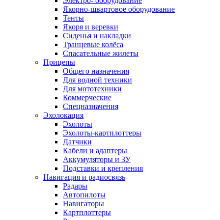
Электро- оборудование
Якорно-швартовое оборудование
Тенты
Якоря и веревки
Сиденья и накладки
Транцевые колёса
Спасательные жилеты
Прицепы
Общего назначения
Для водной техники
Для мототехники
Коммерческие
Спецназначения
Эхолокация
Эхолоты
Эхолоты-картплоттеры
Датчики
Кабели и адаптеры
Аккумуляторы и ЗУ
Подставки и крепления
Навигация и радиосвязь
Радары
Автопилоты
Навигаторы
Картплоттеры