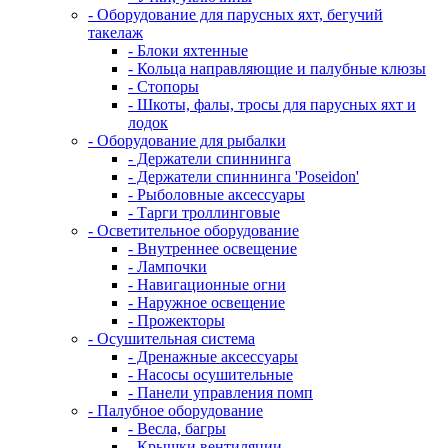
- Оборудование для парусных яхт, бегучий
такелаж
- Блоки яхтенные
- Кольца направляющие и палубные клюзы
- Стопоры
- Шкоты, фалы, тросы для парусных яхт и
лодок
- Оборудование для рыбалки
- Держатели спиннинга
- Держатели спиннинга 'Poseidon'
- Рыболовные аксессуары
- Тарги троллинговые
- Осветительное оборудование
- Внутреннее освещение
- Лампочки
- Навигационные огни
- Наружное освещение
- Прожекторы
- Осушительная система
- Дренажные аксессуары
- Насосы осушительные
- Панели управления помп
- Палубное оборудование
- Весла, багры
- Крышки вентиляции