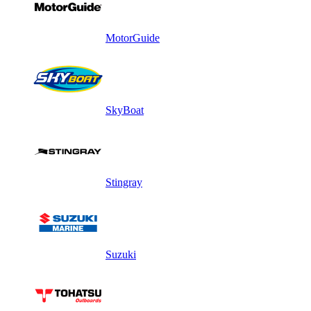
MotorGuide
SkyBoat
Stingray
Suzuki