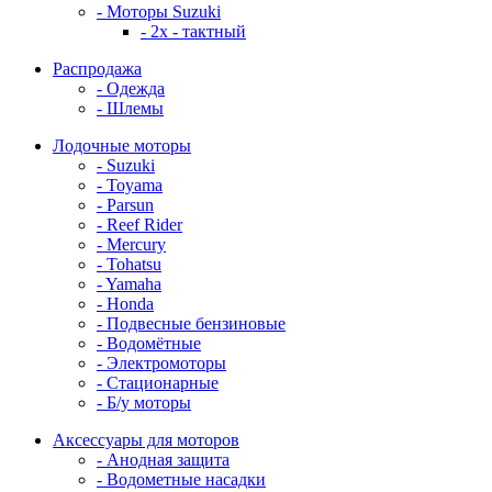
- Моторы Suzuki
- 2x - тактный
Распродажа
- Одежда
- Шлемы
Лодочные моторы
- Suzuki
- Toyama
- Parsun
- Reef Rider
- Mercury
- Tohatsu
- Yamaha
- Honda
- Подвесные бензиновые
- Водомётные
- Электромоторы
- Стационарные
- Б/у моторы
Аксессуары для моторов
- Анодная защита
- Водометные насадки