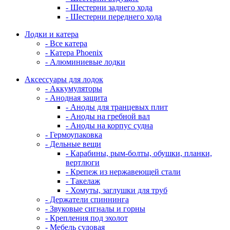
- Шестерни заднего хода
- Шестерни переднего хода
Лодки и катера
- Все катера
- Катера Phoenix
- Алюминиевые лодки
Аксессуары для лодок
- Аккумуляторы
- Анодная защита
- Аноды для транцевых плит
- Аноды на гребной вал
- Аноды на корпус судна
- Гермоупаковка
- Дельные вещи
- Карабины, рым-болты, обушки, планки,
вертлюги
- Крепеж из нержавеющей стали
- Такелаж
- Хомуты, заглушки для труб
- Держатели спиннинга
- Звуковые сигналы и горны
- Крепления под эхолот
- Мебель судовая