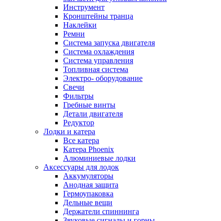
Инструмент
Кронштейны транца
Наклейки
Ремни
Система запуска двигателя
Система охлаждения
Система управления
Топливная система
Электро- оборудование
Свечи
Фильтры
Гребные винты
Детали двигателя
Редуктор
Лодки и катера
Все катера
Катера Phoenix
Алюминиевые лодки
Аксессуары для лодок
Аккумуляторы
Анодная защита
Гермоупаковка
Дельные вещи
Держатели спиннинга
Звуковые сигналы и горны