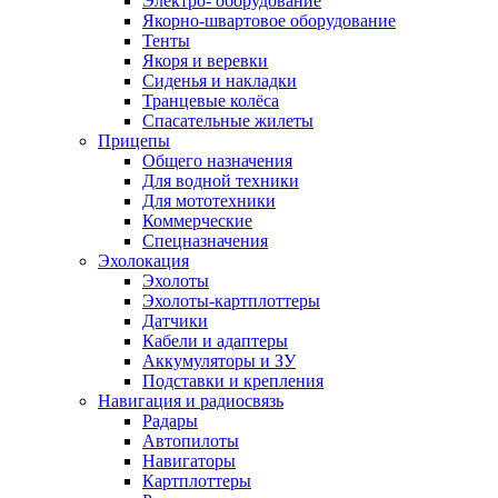
Электро- оборудование
Якорно-швартовое оборудование
Тенты
Якоря и веревки
Сиденья и накладки
Транцевые колёса
Спасательные жилеты
Прицепы
Общего назначения
Для водной техники
Для мототехники
Коммерческие
Спецназначения
Эхолокация
Эхолоты
Эхолоты-картплоттеры
Датчики
Кабели и адаптеры
Аккумуляторы и ЗУ
Подставки и крепления
Навигация и радиосвязь
Радары
Автопилоты
Навигаторы
Картплоттеры