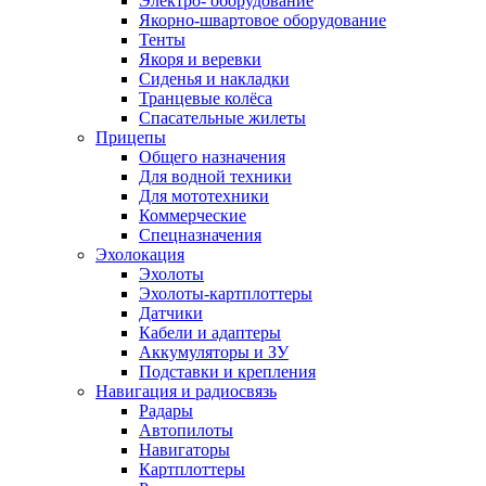
Электро- оборудование
Якорно-швартовое оборудование
Тенты
Якоря и веревки
Сиденья и накладки
Транцевые колёса
Спасательные жилеты
Прицепы
Общего назначения
Для водной техники
Для мототехники
Коммерческие
Спецназначения
Эхолокация
Эхолоты
Эхолоты-картплоттеры
Датчики
Кабели и адаптеры
Аккумуляторы и ЗУ
Подставки и крепления
Навигация и радиосвязь
Радары
Автопилоты
Навигаторы
Картплоттеры