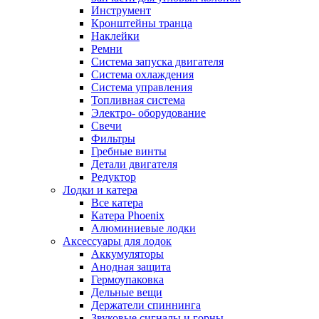
Инструмент
Кронштейны транца
Наклейки
Ремни
Система запуска двигателя
Система охлаждения
Система управления
Топливная система
Электро- оборудование
Свечи
Фильтры
Гребные винты
Детали двигателя
Редуктор
Лодки и катера
Все катера
Катера Phoenix
Алюминиевые лодки
Аксессуары для лодок
Аккумуляторы
Анодная защита
Гермоупаковка
Дельные вещи
Держатели спиннинга
Звуковые сигналы и горны