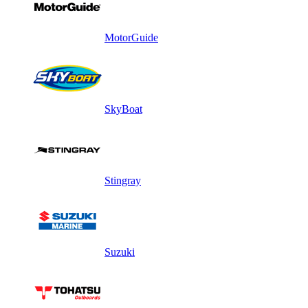
MotorGuide
SkyBoat
Stingray
Suzuki