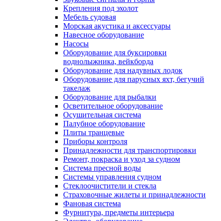
Крепления под эхолот
Мебель судовая
Морская акустика и аксессуары
Навесное оборудование
Насосы
Оборудование для буксировки
воднолыжника, вейкборда
Оборудование для надувных лодок
Оборудование для парусных яхт, бегучий
такелаж
Оборудование для рыбалки
Осветительное оборудование
Осушительная система
Палубное оборудование
Плиты транцевые
Приборы контроля
Принадлежности для транспортировки
Ремонт, покраска и уход за судном
Система пресной воды
Системы управления судном
Стеклоочистители и стекла
Страховочные жилеты и принадлежности
Фановая система
Фурнитура, предметы интерьера