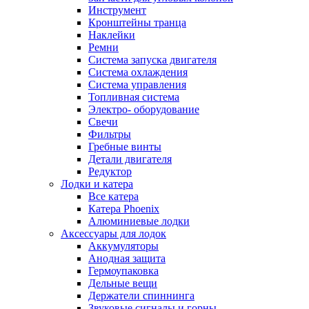
Инструмент
Кронштейны транца
Наклейки
Ремни
Система запуска двигателя
Система охлаждения
Система управления
Топливная система
Электро- оборудование
Свечи
Фильтры
Гребные винты
Детали двигателя
Редуктор
Лодки и катера
Все катера
Катера Phoenix
Алюминиевые лодки
Аксессуары для лодок
Аккумуляторы
Анодная защита
Гермоупаковка
Дельные вещи
Держатели спиннинга
Звуковые сигналы и горны