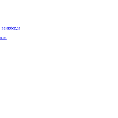
 вейкборда
елаж