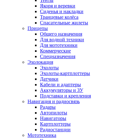
Тенты
Якоря и веревки
Сиденья и накладки
Транцевые колёса
Спасательные жилеты
Прицепы
Общего назначения
Для водной техники
Для мототехники
Коммерческие
Спецназначения
Эхолокация
Эхолоты
Эхолоты-картплоттеры
Датчики
Кабели и адаптеры
Аккумуляторы и ЗУ
Подставки и крепления
Навигация и радиосвязь
Радары
Автопилоты
Навигаторы
Картплоттеры
Радиостанции
Мототехника