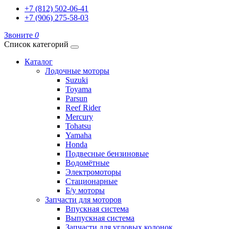
+7 (812) 502-06-41
+7 (906) 275-58-03
Звоните
0
Список категорий
Каталог
Лодочные моторы
Suzuki
Toyama
Parsun
Reef Rider
Mercury
Tohatsu
Yamaha
Honda
Подвесные бензиновые
Водомётные
Электромоторы
Стационарные
Б/у моторы
Запчасти для моторов
Впускная система
Выпускная система
Запчасти для угловых колонок