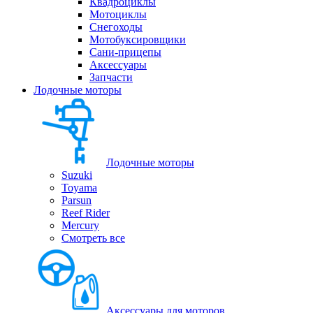
Квадроциклы
Мотоциклы
Снегоходы
Мотобуксировщики
Сани-прицепы
Аксессуары
Запчасти
Лодочные моторы
Лодочные моторы
Suzuki
Toyama
Parsun
Reef Rider
Mercury
Смотреть все
Аксессуары для моторов