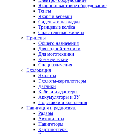
Электро- оборудование
Якорно-швартовое оборудование
Тенты
Якоря и веревки
Сиденья и накладки
Транцевые колёса
Спасательные жилеты
Прицепы
Общего назначения
Для водной техники
Для мототехники
Коммерческие
Спецназначения
Эхолокация
Эхолоты
Эхолоты-картплоттеры
Датчики
Кабели и адаптеры
Аккумуляторы и ЗУ
Подставки и крепления
Навигация и радиосвязь
Радары
Автопилоты
Навигаторы
Картплоттеры