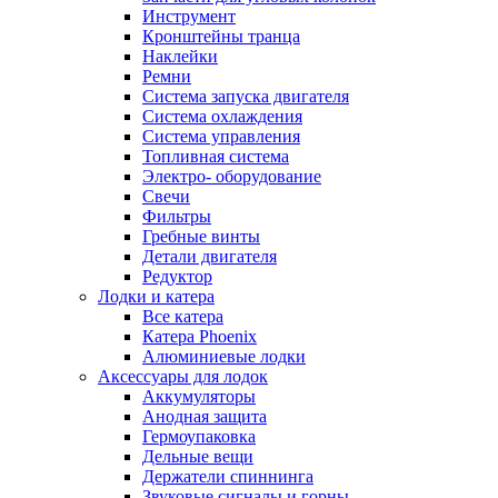
Инструмент
Кронштейны транца
Наклейки
Ремни
Система запуска двигателя
Система охлаждения
Система управления
Топливная система
Электро- оборудование
Свечи
Фильтры
Гребные винты
Детали двигателя
Редуктор
Лодки и катера
Все катера
Катера Phoenix
Алюминиевые лодки
Аксессуары для лодок
Аккумуляторы
Анодная защита
Гермоупаковка
Дельные вещи
Держатели спиннинга
Звуковые сигналы и горны