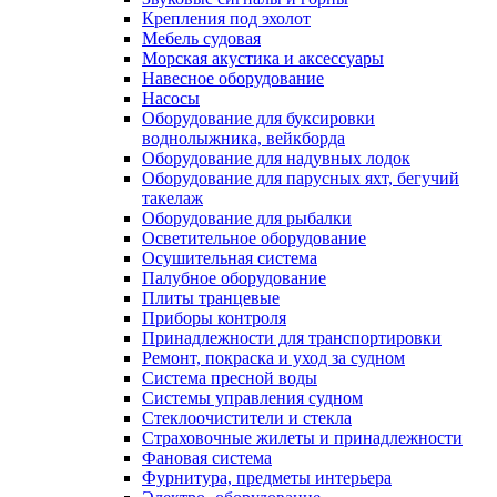
Крепления под эхолот
Мебель судовая
Морская акустика и аксессуары
Навесное оборудование
Насосы
Оборудование для буксировки
воднолыжника, вейкборда
Оборудование для надувных лодок
Оборудование для парусных яхт, бегучий
такелаж
Оборудование для рыбалки
Осветительное оборудование
Осушительная система
Палубное оборудование
Плиты транцевые
Приборы контроля
Принадлежности для транспортировки
Ремонт, покраска и уход за судном
Система пресной воды
Системы управления судном
Стеклоочистители и стекла
Страховочные жилеты и принадлежности
Фановая система
Фурнитура, предметы интерьера