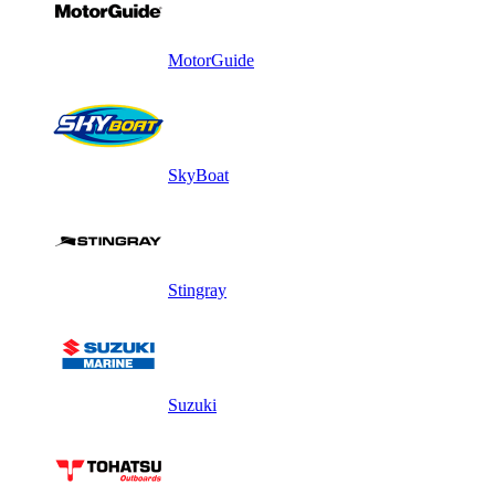
MotorGuide
SkyBoat
Stingray
Suzuki