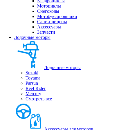
Квадроциклы
Мотоциклы
Снегоходы
Мотобуксировщики
Сани-прицепы
Аксессуары
Запчасти
Лодочные моторы
Лодочные моторы
Suzuki
Toyama
Parsun
Reef Rider
Mercury
Смотреть все
Аксессуары для моторов