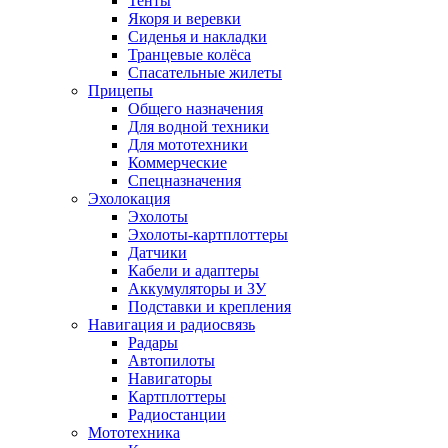
Тенты
Якоря и веревки
Сиденья и накладки
Транцевые колёса
Спасательные жилеты
Прицепы
Общего назначения
Для водной техники
Для мототехники
Коммерческие
Спецназначения
Эхолокация
Эхолоты
Эхолоты-картплоттеры
Датчики
Кабели и адаптеры
Аккумуляторы и ЗУ
Подставки и крепления
Навигация и радиосвязь
Радары
Автопилоты
Навигаторы
Картплоттеры
Радиостанции
Мототехника