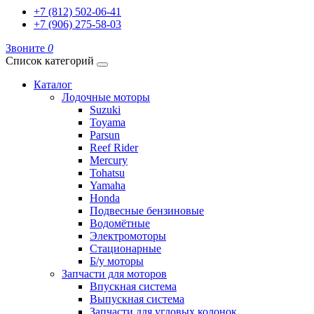
+7 (812) 502-06-41
+7 (906) 275-58-03
Звоните
0
Список категорий
Каталог
Лодочные моторы
Suzuki
Toyama
Parsun
Reef Rider
Mercury
Tohatsu
Yamaha
Honda
Подвесные бензиновые
Водомётные
Электромоторы
Стационарные
Б/у моторы
Запчасти для моторов
Впускная система
Выпускная система
Запчасти для угловых колонок