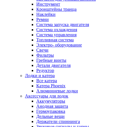
Инструмент
Кронштейны транца
Наклейки
Ремни
Система запуска двигателя
Система охлаждения
Система управления
Топливная система
Электро- оборудование
Свечи
Фильтры
Гребные винты
Детали двигателя
Редуктор
Лодки и катера
Все катера
Катера Phoenix
Алюминиевые лодки
Аксессуары для лодок
Аккумуляторы
Анодная защита
Гермоупаковка
Дельные вещи
Держатели спиннинга
Звуковые сигналы и горны