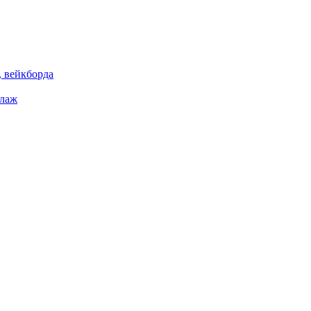
 вейкборда
елаж