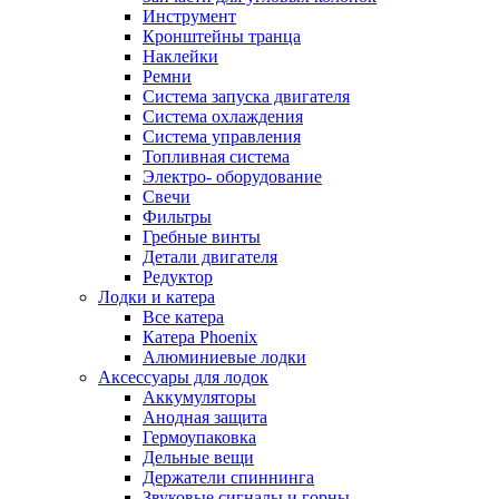
Инструмент
Кронштейны транца
Наклейки
Ремни
Система запуска двигателя
Система охлаждения
Система управления
Топливная система
Электро- оборудование
Свечи
Фильтры
Гребные винты
Детали двигателя
Редуктор
Лодки и катера
Все катера
Катера Phoenix
Алюминиевые лодки
Аксессуары для лодок
Аккумуляторы
Анодная защита
Гермоупаковка
Дельные вещи
Держатели спиннинга
Звуковые сигналы и горны