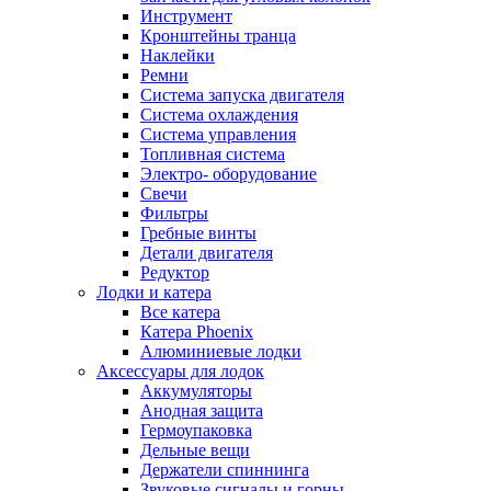
Инструмент
Кронштейны транца
Наклейки
Ремни
Система запуска двигателя
Система охлаждения
Система управления
Топливная система
Электро- оборудование
Свечи
Фильтры
Гребные винты
Детали двигателя
Редуктор
Лодки и катера
Все катера
Катера Phoenix
Алюминиевые лодки
Аксессуары для лодок
Аккумуляторы
Анодная защита
Гермоупаковка
Дельные вещи
Держатели спиннинга
Звуковые сигналы и горны