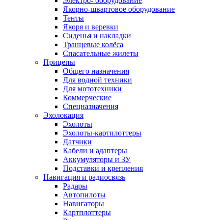
Электро- оборудование
Якорно-швартовое оборудование
Тенты
Якоря и веревки
Сиденья и накладки
Транцевые колёса
Спасательные жилеты
Прицепы
Общего назначения
Для водной техники
Для мототехники
Коммерческие
Спецназначения
Эхолокация
Эхолоты
Эхолоты-картплоттеры
Датчики
Кабели и адаптеры
Аккумуляторы и ЗУ
Подставки и крепления
Навигация и радиосвязь
Радары
Автопилоты
Навигаторы
Картплоттеры