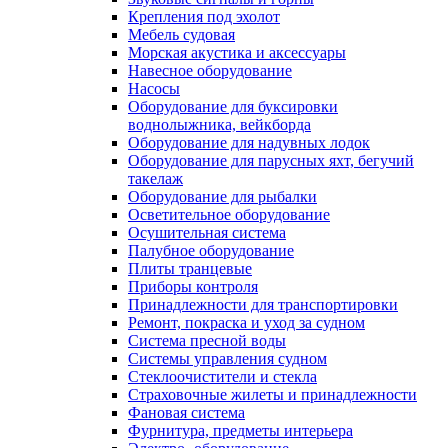
Крепления под эхолот
Мебель судовая
Морская акустика и аксессуары
Навесное оборудование
Насосы
Оборудование для буксировки
воднолыжника, вейкборда
Оборудование для надувных лодок
Оборудование для парусных яхт, бегучий
такелаж
Оборудование для рыбалки
Осветительное оборудование
Осушительная система
Палубное оборудование
Плиты транцевые
Приборы контроля
Принадлежности для транспортировки
Ремонт, покраска и уход за судном
Система пресной воды
Системы управления судном
Стеклоочистители и стекла
Страховочные жилеты и принадлежности
Фановая система
Фурнитура, предметы интерьера