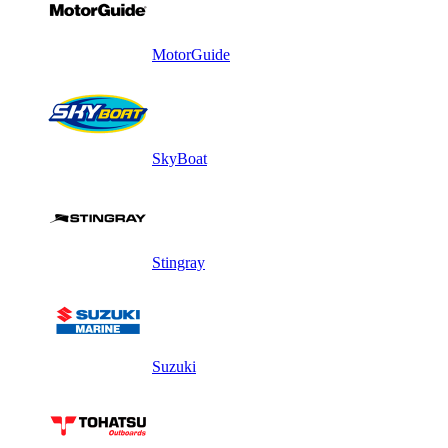
MotorGuide
SkyBoat
Stingray
Suzuki