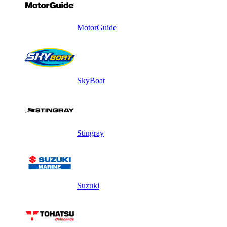
MotorGuide
SkyBoat
Stingray
Suzuki