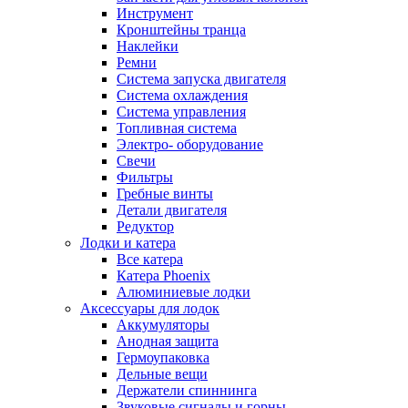
Инструмент
Кронштейны транца
Наклейки
Ремни
Система запуска двигателя
Система охлаждения
Система управления
Топливная система
Электро- оборудование
Свечи
Фильтры
Гребные винты
Детали двигателя
Редуктор
Лодки и катера
Все катера
Катера Phoenix
Алюминиевые лодки
Аксессуары для лодок
Аккумуляторы
Анодная защита
Гермоупаковка
Дельные вещи
Держатели спиннинга
Звуковые сигналы и горны