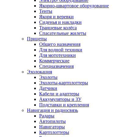
Электро- оборудование
Якорно-швартовое оборудование
Тенты
Якоря и веревки
Сиденья и накладки
Транцевые колёса
Спасательные жилеты
Прицепы
Общего назначения
Для водной техники
Для мототехники
Коммерческие
Спецназначения
Эхолокация
Эхолоты
Эхолоты-картплоттеры
Датчики
Кабели и адаптеры
Аккумуляторы и ЗУ
Подставки и крепления
Навигация и радиосвязь
Радары
Автопилоты
Навигаторы
Картплоттеры