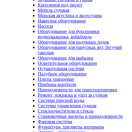
Крепления под эхолот
Мебель судовая
Морская акустика и аксессуары
Навесное оборудование
Насосы
Оборудование для буксировки
воднолыжника, вейкборда
Оборудование для надувных лодок
Оборудование для парусных яхт, бегучий
такелаж
Оборудование для рыбалки
Осветительное оборудование
Осушительная система
Палубное оборудование
Плиты транцевые
Приборы контроля
Принадлежности для транспортировки
Ремонт, покраска и уход за судном
Система пресной воды
Системы управления судном
Стеклоочистители и стекла
Страховочные жилеты и принадлежности
Фановая система
Фурнитура, предметы интерьера