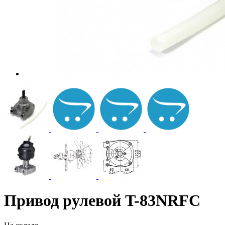
Привод рулевой T-83NRFC