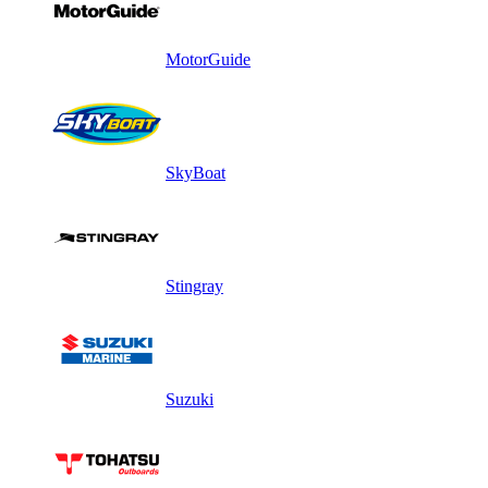
MotorGuide
SkyBoat
Stingray
Suzuki