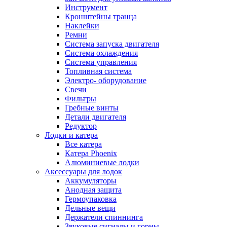
Инструмент
Кронштейны транца
Наклейки
Ремни
Система запуска двигателя
Система охлаждения
Система управления
Топливная система
Электро- оборудование
Свечи
Фильтры
Гребные винты
Детали двигателя
Редуктор
Лодки и катера
Все катера
Катера Phoenix
Алюминиевые лодки
Аксессуары для лодок
Аккумуляторы
Анодная защита
Гермоупаковка
Дельные вещи
Держатели спиннинга
Звуковые сигналы и горны