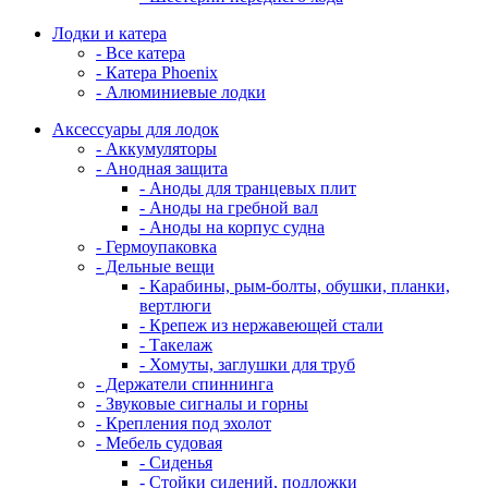
Лодки и катера
- Все катера
- Катера Phoenix
- Алюминиевые лодки
Аксессуары для лодок
- Аккумуляторы
- Анодная защита
- Аноды для транцевых плит
- Аноды на гребной вал
- Аноды на корпус судна
- Гермоупаковка
- Дельные вещи
- Карабины, рым-болты, обушки, планки,
вертлюги
- Крепеж из нержавеющей стали
- Такелаж
- Хомуты, заглушки для труб
- Держатели спиннинга
- Звуковые сигналы и горны
- Крепления под эхолот
- Мебель судовая
- Сиденья
- Стойки сидений, подложки