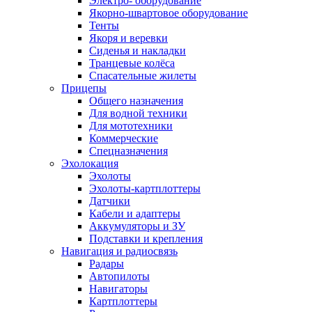
Электро- оборудование
Якорно-швартовое оборудование
Тенты
Якоря и веревки
Сиденья и накладки
Транцевые колёса
Спасательные жилеты
Прицепы
Общего назначения
Для водной техники
Для мототехники
Коммерческие
Спецназначения
Эхолокация
Эхолоты
Эхолоты-картплоттеры
Датчики
Кабели и адаптеры
Аккумуляторы и ЗУ
Подставки и крепления
Навигация и радиосвязь
Радары
Автопилоты
Навигаторы
Картплоттеры