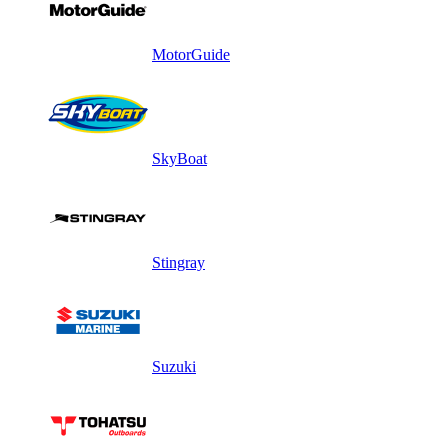
MotorGuide
SkyBoat
Stingray
Suzuki