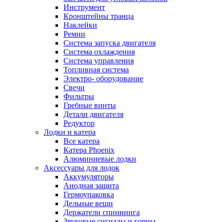
Инструмент
Кронштейны транца
Наклейки
Ремни
Система запуска двигателя
Система охлаждения
Система управления
Топливная система
Электро- оборудование
Свечи
Фильтры
Гребные винты
Детали двигателя
Редуктор
Лодки и катера
Все катера
Катера Phoenix
Алюминиевые лодки
Аксессуары для лодок
Аккумуляторы
Анодная защита
Гермоупаковка
Дельные вещи
Держатели спиннинга
Звуковые сигналы и горны