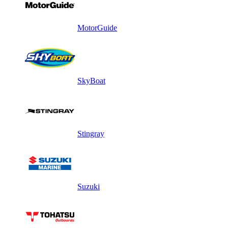
MotorGuide
SkyBoat
Stingray
Suzuki