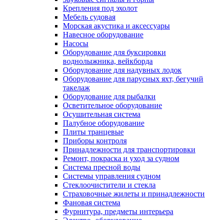
Крепления под эхолот
Мебель судовая
Морская акустика и аксессуары
Навесное оборудование
Насосы
Оборудование для буксировки
воднолыжника, вейкборда
Оборудование для надувных лодок
Оборудование для парусных яхт, бегучий
такелаж
Оборудование для рыбалки
Осветительное оборудование
Осушительная система
Палубное оборудование
Плиты транцевые
Приборы контроля
Принадлежности для транспортировки
Ремонт, покраска и уход за судном
Система пресной воды
Системы управления судном
Стеклоочистители и стекла
Страховочные жилеты и принадлежности
Фановая система
Фурнитура, предметы интерьера