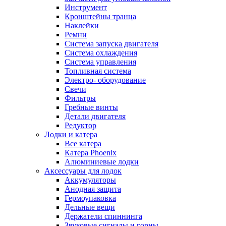
Инструмент
Кронштейны транца
Наклейки
Ремни
Система запуска двигателя
Система охлаждения
Система управления
Топливная система
Электро- оборудование
Свечи
Фильтры
Гребные винты
Детали двигателя
Редуктор
Лодки и катера
Все катера
Катера Phoenix
Алюминиевые лодки
Аксессуары для лодок
Аккумуляторы
Анодная защита
Гермоупаковка
Дельные вещи
Держатели спиннинга
Звуковые сигналы и горны