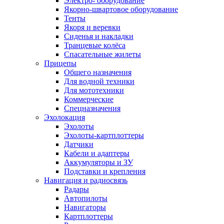
Электро- оборудование
Якорно-швартовое оборудование
Тенты
Якоря и веревки
Сиденья и накладки
Транцевые колёса
Спасательные жилеты
Прицепы
Общего назначения
Для водной техники
Для мототехники
Коммерческие
Спецназначения
Эхолокация
Эхолоты
Эхолоты-картплоттеры
Датчики
Кабели и адаптеры
Аккумуляторы и ЗУ
Подставки и крепления
Навигация и радиосвязь
Радары
Автопилоты
Навигаторы
Картплоттеры