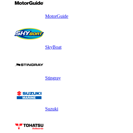
MotorGuide
SkyBoat
Stingray
Suzuki