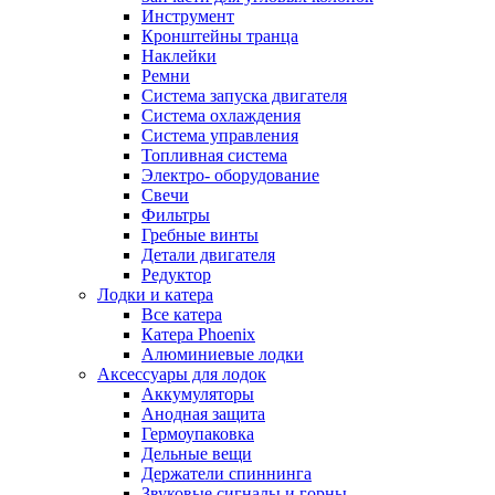
Инструмент
Кронштейны транца
Наклейки
Ремни
Система запуска двигателя
Система охлаждения
Система управления
Топливная система
Электро- оборудование
Свечи
Фильтры
Гребные винты
Детали двигателя
Редуктор
Лодки и катера
Все катера
Катера Phoenix
Алюминиевые лодки
Аксессуары для лодок
Аккумуляторы
Анодная защита
Гермоупаковка
Дельные вещи
Держатели спиннинга
Звуковые сигналы и горны