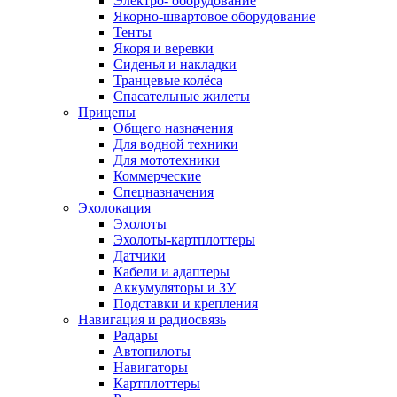
Электро- оборудование
Якорно-швартовое оборудование
Тенты
Якоря и веревки
Сиденья и накладки
Транцевые колёса
Спасательные жилеты
Прицепы
Общего назначения
Для водной техники
Для мототехники
Коммерческие
Спецназначения
Эхолокация
Эхолоты
Эхолоты-картплоттеры
Датчики
Кабели и адаптеры
Аккумуляторы и ЗУ
Подставки и крепления
Навигация и радиосвязь
Радары
Автопилоты
Навигаторы
Картплоттеры