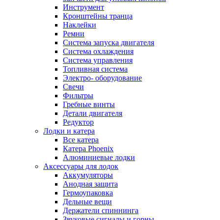
Инструмент
Кронштейны транца
Наклейки
Ремни
Система запуска двигателя
Система охлаждения
Система управления
Топливная система
Электро- оборудование
Свечи
Фильтры
Гребные винты
Детали двигателя
Редуктор
Лодки и катера
Все катера
Катера Phoenix
Алюминиевые лодки
Аксессуары для лодок
Аккумуляторы
Анодная защита
Гермоупаковка
Дельные вещи
Держатели спиннинга
Звуковые сигналы и горны