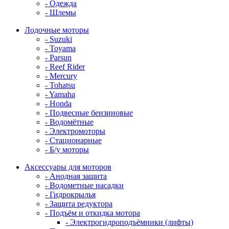
- Одежда
- Шлемы
Лодочные моторы
- Suzuki
- Toyama
- Parsun
- Reef Rider
- Mercury
- Tohatsu
- Yamaha
- Honda
- Подвесные бензиновые
- Водомётные
- Электромоторы
- Стационарные
- Б/у моторы
Аксессуары для моторов
- Анодная защита
- Водометные насадки
- Гидрокрылья
- Защита редуктора
- Подъём и откидка мотора
- Электрогидроподъёмники (лифты)