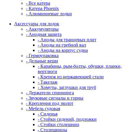
- Все катера
- Катера Phoenix
- Алюминиевые лодки
Аксессуары для лодок
- Аккумуляторы
- Анодная защита
- Аноды для транцевых плит
- Аноды на гребной вал
- Аноды на корпус судна
- Гермоупаковка
- Дельные вещи
- Карабины, рым-болты, обушки, планки,
вертлюги
- Крепеж из нержавеющей стали
- Такелаж
- Хомуты, заглушки для труб
- Держатели спиннинга
- Звуковые сигналы и горны
- Крепления под эхолот
- Мебель судовая
- Сиденья
- Стойки сидений, подложки
- Стойки столешниц
- Столешницы