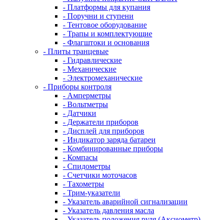
- Платформы для купания
- Поручни и ступени
- Тентовое оборудование
- Трапы и комплектующие
- Флагштоки и основания
- Плиты транцевые
- Гидравлические
- Механические
- Электромеханические
- Приборы контроля
- Амперметры
- Вольтметры
- Датчики
- Держатели приборов
- Дисплей для приборов
- Индикатор заряда батареи
- Комбинированные приборы
- Компасы
- Спидометры
- Счетчики моточасов
- Тахометры
- Трим-указатели
- Указатель аварийной сигнализации
- Указатель давления масла
- Указатель положения руля (Аксиометр)