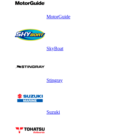
MotorGuide
SkyBoat
Stingray
Suzuki