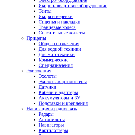
Электро- оборудование
Якорно-швартовое оборудование
Тенты
Якоря и веревки
Сиденья и накладки
Транцевые колёса
Спасательные жилеты
Прицепы
Общего назначения
Для водной техники
Для мототехники
Коммерческие
Спецназначения
Эхолокация
Эхолоты
Эхолоты-картплоттеры
Датчики
Кабели и адаптеры
Аккумуляторы и ЗУ
Подставки и крепления
Навигация и радиосвязь
Радары
Автопилоты
Навигаторы
Картплоттеры