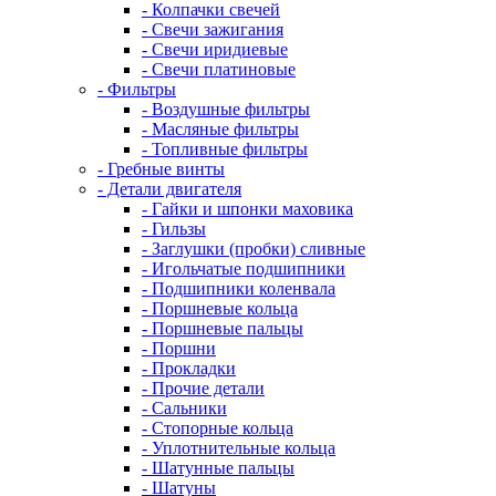
- Колпачки свечей
- Свечи зажигания
- Свечи иридиевые
- Свечи платиновые
- Фильтры
- Воздушные фильтры
- Масляные фильтры
- Топливные фильтры
- Гребные винты
- Детали двигателя
- Гайки и шпонки маховика
- Гильзы
- Заглушки (пробки) сливные
- Игольчатые подшипники
- Подшипники коленвала
- Поршневые кольца
- Поршневые пальцы
- Поршни
- Прокладки
- Прочие детали
- Сальники
- Стопорные кольца
- Уплотнительные кольца
- Шатунные пальцы
- Шатуны