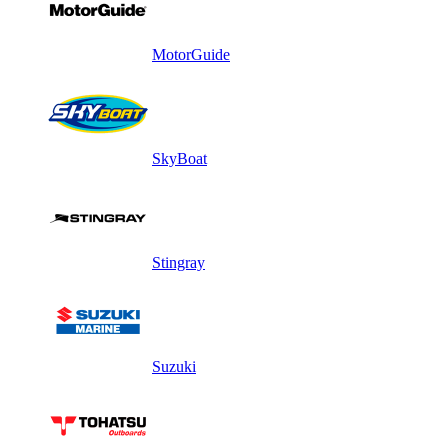
MotorGuide
SkyBoat
Stingray
Suzuki