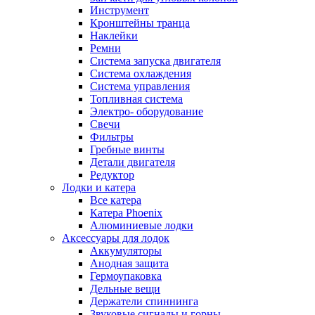
Инструмент
Кронштейны транца
Наклейки
Ремни
Система запуска двигателя
Система охлаждения
Система управления
Топливная система
Электро- оборудование
Свечи
Фильтры
Гребные винты
Детали двигателя
Редуктор
Лодки и катера
Все катера
Катера Phoenix
Алюминиевые лодки
Аксессуары для лодок
Аккумуляторы
Анодная защита
Гермоупаковка
Дельные вещи
Держатели спиннинга
Звуковые сигналы и горны