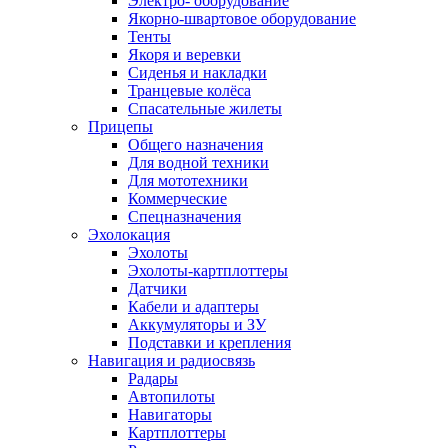
Электро- оборудование
Якорно-швартовое оборудование
Тенты
Якоря и веревки
Сиденья и накладки
Транцевые колёса
Спасательные жилеты
Прицепы
Общего назначения
Для водной техники
Для мототехники
Коммерческие
Спецназначения
Эхолокация
Эхолоты
Эхолоты-картплоттеры
Датчики
Кабели и адаптеры
Аккумуляторы и ЗУ
Подставки и крепления
Навигация и радиосвязь
Радары
Автопилоты
Навигаторы
Картплоттеры