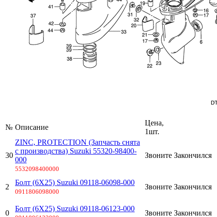
Цена,
№
Описание
1шт.
ZINC, PROTECTION (Запчасть снята
с производства) Suzuki 55320-98400-
30
Звоните
Закончился
000
5532098400000
Болт (6X25) Suzuki 09118-06098-000
2
Звоните
Закончился
0911806098000
Болт (6X25) Suzuki 09118-06123-000
0
Звоните
Закончился