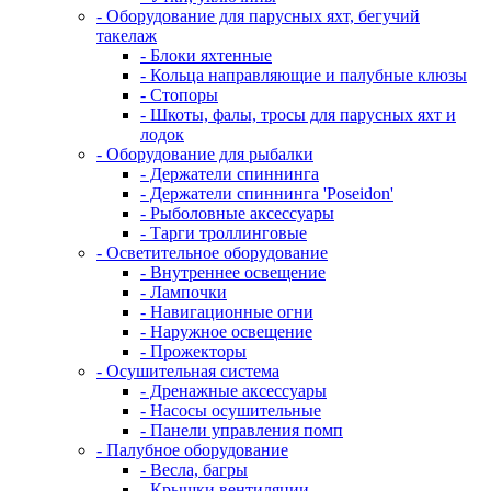
- Оборудование для парусных яхт, бегучий
такелаж
- Блоки яхтенные
- Кольца направляющие и палубные клюзы
- Стопоры
- Шкоты, фалы, тросы для парусных яхт и
лодок
- Оборудование для рыбалки
- Держатели спиннинга
- Держатели спиннинга 'Poseidon'
- Рыболовные аксессуары
- Тарги троллинговые
- Осветительное оборудование
- Внутреннее освещение
- Лампочки
- Навигационные огни
- Наружное освещение
- Прожекторы
- Осушительная система
- Дренажные аксессуары
- Насосы осушительные
- Панели управления помп
- Палубное оборудование
- Весла, багры
- Крышки вентиляции