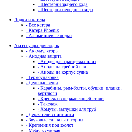
- Шестерни заднего хода
- Шестерни переднего хода
Лодки и катера
- Все катера
- Катера Phoenix
- Алюминиевые лодки
Аксессуары для лодок
- Аккумуляторы
- Анодная защита
- Аноды для транцевых плит
- Аноды на гребной вал
- Аноды на корпус судна
- Гермоупаковка
- Дельные вещи
- Карабины, рым-болты, обушки, планки,
вертлюги
- Крепеж из нержавеющей стали
- Такелаж
- Хомуты, заглушки для труб
- Держатели спиннинга
- Звуковые сигналы и горны
- Крепления под эхолот
- Мебель судовая