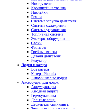
Инструмент
Кронштейны транца
Наклейки
Ремни
Система запуска двигателя
Система охлаждения
Система управления
Топливная система
Электро- оборудование
Свечи
Фильтры
Гребные винты
Детали двигателя
Редуктор
Лодки и катера
Все катера
Катера Phoenix
Алюминиевые лодки
Аксессуары для лодок
Аккумуляторы
Анодная защита
Гермоупаковка
Дельные вещи
Держатели спиннинга
Звуковые сигналы и горны