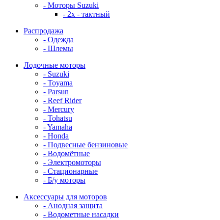
- Моторы Suzuki
- 2x - тактный
Распродажа
- Одежда
- Шлемы
Лодочные моторы
- Suzuki
- Toyama
- Parsun
- Reef Rider
- Mercury
- Tohatsu
- Yamaha
- Honda
- Подвесные бензиновые
- Водомётные
- Электромоторы
- Стационарные
- Б/у моторы
Аксессуары для моторов
- Анодная защита
- Водометные насадки