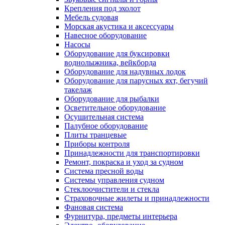
Крепления под эхолот
Мебель судовая
Морская акустика и аксессуары
Навесное оборудование
Насосы
Оборудование для буксировки
воднолыжника, вейкборда
Оборудование для надувных лодок
Оборудование для парусных яхт, бегучий
такелаж
Оборудование для рыбалки
Осветительное оборудование
Осушительная система
Палубное оборудование
Плиты транцевые
Приборы контроля
Принадлежности для транспортировки
Ремонт, покраска и уход за судном
Система пресной воды
Системы управления судном
Стеклоочистители и стекла
Страховочные жилеты и принадлежности
Фановая система
Фурнитура, предметы интерьера