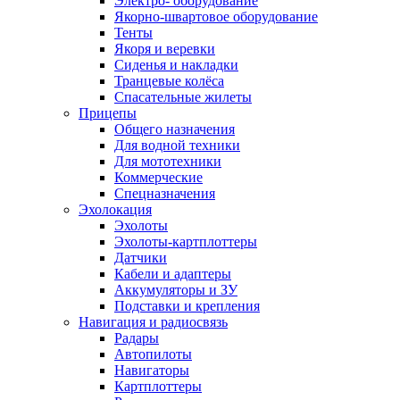
Электро- оборудование
Якорно-швартовое оборудование
Тенты
Якоря и веревки
Сиденья и накладки
Транцевые колёса
Спасательные жилеты
Прицепы
Общего назначения
Для водной техники
Для мототехники
Коммерческие
Спецназначения
Эхолокация
Эхолоты
Эхолоты-картплоттеры
Датчики
Кабели и адаптеры
Аккумуляторы и ЗУ
Подставки и крепления
Навигация и радиосвязь
Радары
Автопилоты
Навигаторы
Картплоттеры