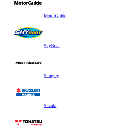
MotorGuide
SkyBoat
Stingray
Suzuki