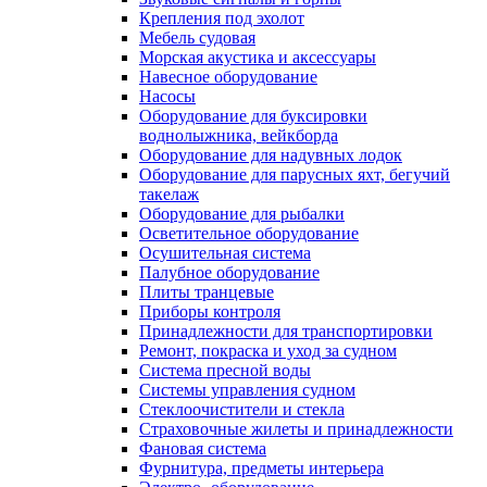
Крепления под эхолот
Мебель судовая
Морская акустика и аксессуары
Навесное оборудование
Насосы
Оборудование для буксировки
воднолыжника, вейкборда
Оборудование для надувных лодок
Оборудование для парусных яхт, бегучий
такелаж
Оборудование для рыбалки
Осветительное оборудование
Осушительная система
Палубное оборудование
Плиты транцевые
Приборы контроля
Принадлежности для транспортировки
Ремонт, покраска и уход за судном
Система пресной воды
Системы управления судном
Стеклоочистители и стекла
Страховочные жилеты и принадлежности
Фановая система
Фурнитура, предметы интерьера