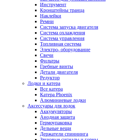
Инструмент
Кронштейны транца
Наклейки
Ремни
Система запуска двигателя
Система охлаждения
Система управления
Топливная система
Электро- оборудование
Свечи
Фильтры
Гребные винты
Детали двигателя
Редуктор
Лодки и катера
Все катера
Катера Phoenix
Алюминиевые лодки
Аксессуары для лодок
Аккумуляторы
Анодная защита
Гермоупаковка
Дельные вещи
Держатели спиннинга
Звуковые сигналы и горны