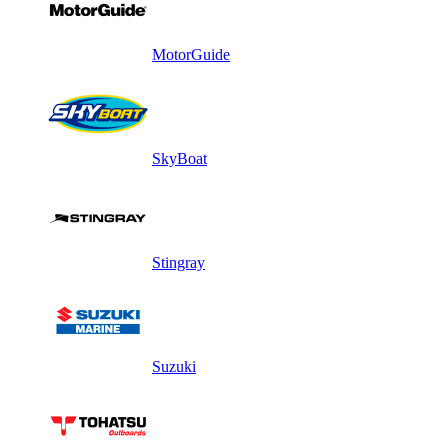
MotorGuide
SkyBoat
Stingray
Suzuki