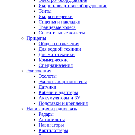
Электро- оборудование
Якорно-швартовое оборудование
Тенты
Якоря и веревки
Сиденья и накладки
Транцевые колёса
Спасательные жилеты
Прицепы
Общего назначения
Для водной техники
Для мототехники
Коммерческие
Спецназначения
Эхолокация
Эхолоты
Эхолоты-картплоттеры
Датчики
Кабели и адаптеры
Аккумуляторы и ЗУ
Подставки и крепления
Навигация и радиосвязь
Радары
Автопилоты
Навигаторы
Картплоттеры