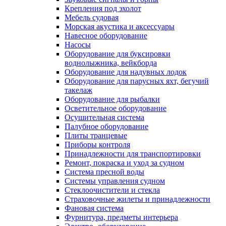
Крепления под эхолот
Мебель судовая
Морская акустика и аксессуары
Навесное оборудование
Насосы
Оборудование для буксировки
воднолыжника, вейкборда
Оборудование для надувных лодок
Оборудование для парусных яхт, бегучий
такелаж
Оборудование для рыбалки
Осветительное оборудование
Осушительная система
Палубное оборудование
Плиты транцевые
Приборы контроля
Принадлежности для транспортировки
Ремонт, покраска и уход за судном
Система пресной воды
Системы управления судном
Стеклоочистители и стекла
Страховочные жилеты и принадлежности
Фановая система
Фурнитура, предметы интерьера