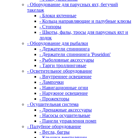
- Оборудование для парусных яхт, бегучий
такелаж
- Блоки яхтенные
- Кольца направляющие и палубные клюзы
- Стопоры
- Шкоты, фалы, тросы для парусных яхт и
лодок
- Оборудование для рыбалки
- Держатели спиннинга
- Держатели спиннинга 'Poseidon'
- Рыболовные аксессуары
- Тарги троллинговые
- Осветительное оборудование
- Внутреннее освещение
- Лампочки
- Навигационные огни
- Наружное освещение
- Прожекторы
- Осушительная система
- Дренажные аксессуары
- Насосы осушительные
- Панели управления помп
- Палубное оборудование
- Весла, багры
- Крышки вентиляции