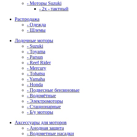
- Моторы Suzuki
- 2x - тактный
Распродажа
- Одежда
- Шлемы
Лодочные моторы
- Suzuki
- Toyama
- Parsun
- Reef Rider
- Mercury
- Tohatsu
- Yamaha
- Honda
- Подвесные бензиновые
- Водомётные
- Электромоторы
- Стационарные
- Б/у моторы
Аксессуары для моторов
- Анодная защита
- Водометные насадки