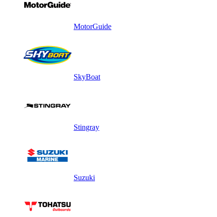
MotorGuide
SkyBoat
Stingray
Suzuki