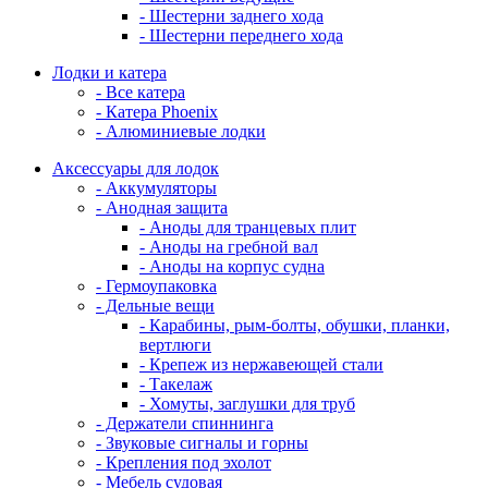
- Шестерни заднего хода
- Шестерни переднего хода
Лодки и катера
- Все катера
- Катера Phoenix
- Алюминиевые лодки
Аксессуары для лодок
- Аккумуляторы
- Анодная защита
- Аноды для транцевых плит
- Аноды на гребной вал
- Аноды на корпус судна
- Гермоупаковка
- Дельные вещи
- Карабины, рым-болты, обушки, планки,
вертлюги
- Крепеж из нержавеющей стали
- Такелаж
- Хомуты, заглушки для труб
- Держатели спиннинга
- Звуковые сигналы и горны
- Крепления под эхолот
- Мебель судовая