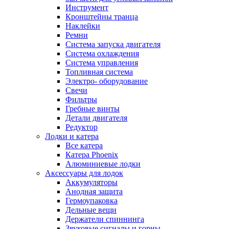
Инструмент
Кронштейны транца
Наклейки
Ремни
Система запуска двигателя
Система охлаждения
Система управления
Топливная система
Электро- оборудование
Свечи
Фильтры
Гребные винты
Детали двигателя
Редуктор
Лодки и катера
Все катера
Катера Phoenix
Алюминиевые лодки
Аксессуары для лодок
Аккумуляторы
Анодная защита
Гермоупаковка
Дельные вещи
Держатели спиннинга
Звуковые сигналы и горны