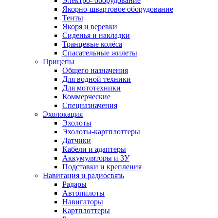
Электро- оборудование
Якорно-швартовое оборудование
Тенты
Якоря и веревки
Сиденья и накладки
Транцевые колёса
Спасательные жилеты
Прицепы
Общего назначения
Для водной техники
Для мототехники
Коммерческие
Спецназначения
Эхолокация
Эхолоты
Эхолоты-картплоттеры
Датчики
Кабели и адаптеры
Аккумуляторы и ЗУ
Подставки и крепления
Навигация и радиосвязь
Радары
Автопилоты
Навигаторы
Картплоттеры