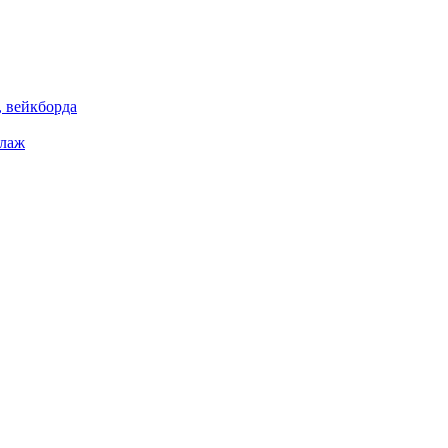
 вейкборда
елаж