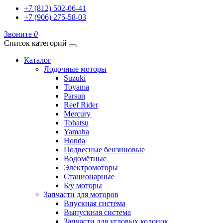
+7 (812) 502-06-41
+7 (906) 275-58-03
Звоните
0
Список категорий
Каталог
Лодочные моторы
Suzuki
Toyama
Parsun
Reef Rider
Mercury
Tohatsu
Yamaha
Honda
Подвесные бензиновые
Водомётные
Электромоторы
Стационарные
Б/у моторы
Запчасти для моторов
Впускная система
Выпускная система
Запчасти для угловых колонок