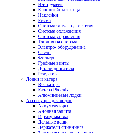
Инструмент
Кронштейны транца
Наклейки
Ремни
Система запуска двигателя
Система охлаждения
Система управления
Топливная система
Электро- оборудование
Свечи
Фильтры
Гребные винты
Детали двигателя
Редуктор
Лодки и катера
Все катера
Катера Phoenix
Алюминиевые лодки
Аксессуары для лодок
Аккумуляторы
Анодная защита
Гермоупаковка
Дельные вещи
Держатели спиннинга
Звуковые сигналы и горны