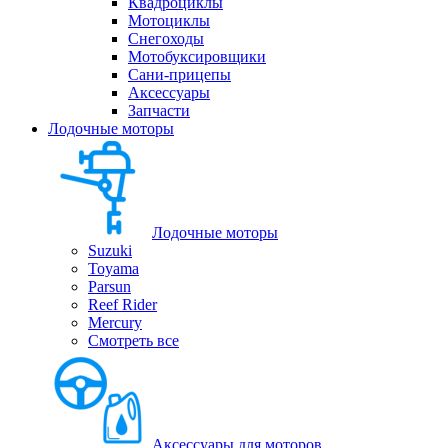
Квадроциклы
Мотоциклы
Снегоходы
Мотобуксировщики
Сани-прицепы
Аксессуары
Запчасти
Лодочные моторы
Лодочные моторы
Suzuki
Toyama
Parsun
Reef Rider
Mercury
Смотреть все
Аксессуары для моторов