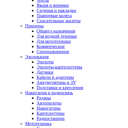
Тенты
Якоря и веревки
Сиденья и накладки
Транцевые колёса
Спасательные жилеты
Прицепы
Общего назначения
Для водной техники
Для мототехники
Коммерческие
Спецназначения
Эхолокация
Эхолоты
Эхолоты-картплоттеры
Датчики
Кабели и адаптеры
Аккумуляторы и ЗУ
Подставки и крепления
Навигация и радиосвязь
Радары
Автопилоты
Навигаторы
Картплоттеры
Радиостанции
Мототехника