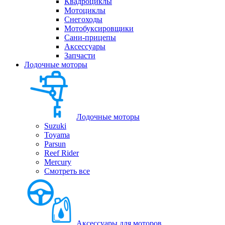
Квадроциклы
Мотоциклы
Снегоходы
Мотобуксировщики
Сани-прицепы
Аксессуары
Запчасти
Лодочные моторы
Лодочные моторы
Suzuki
Toyama
Parsun
Reef Rider
Mercury
Смотреть все
Аксессуары для моторов