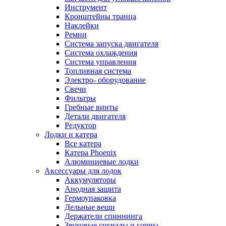
Инструмент
Кронштейны транца
Наклейки
Ремни
Система запуска двигателя
Система охлаждения
Система управления
Топливная система
Электро- оборудование
Свечи
Фильтры
Гребные винты
Детали двигателя
Редуктор
Лодки и катера
Все катера
Катера Phoenix
Алюминиевые лодки
Аксессуары для лодок
Аккумуляторы
Анодная защита
Гермоупаковка
Дельные вещи
Держатели спиннинга
Звуковые сигналы и горны