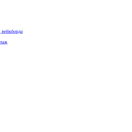
 вейкборда
елаж