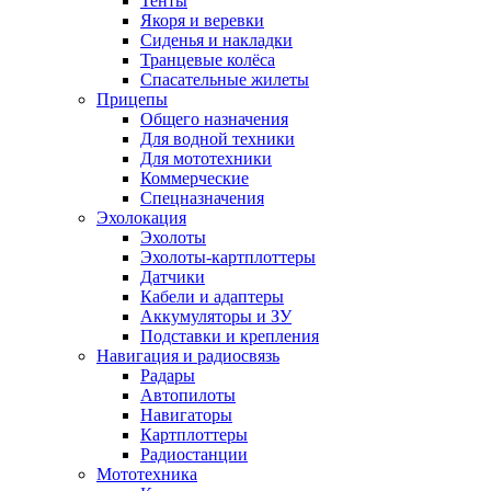
Тенты
Якоря и веревки
Сиденья и накладки
Транцевые колёса
Спасательные жилеты
Прицепы
Общего назначения
Для водной техники
Для мототехники
Коммерческие
Спецназначения
Эхолокация
Эхолоты
Эхолоты-картплоттеры
Датчики
Кабели и адаптеры
Аккумуляторы и ЗУ
Подставки и крепления
Навигация и радиосвязь
Радары
Автопилоты
Навигаторы
Картплоттеры
Радиостанции
Мототехника