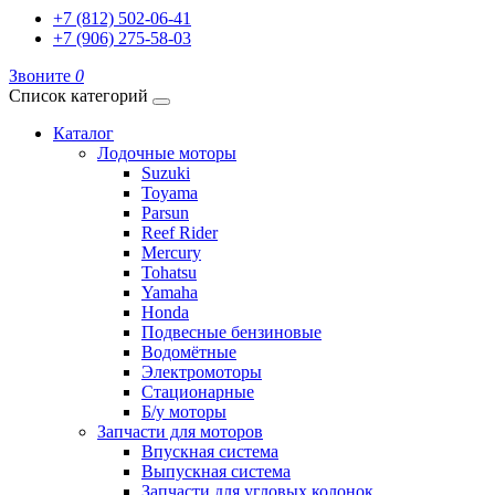
+7 (812) 502-06-41
+7 (906) 275-58-03
Звоните
0
Список категорий
Каталог
Лодочные моторы
Suzuki
Toyama
Parsun
Reef Rider
Mercury
Tohatsu
Yamaha
Honda
Подвесные бензиновые
Водомётные
Электромоторы
Стационарные
Б/у моторы
Запчасти для моторов
Впускная система
Выпускная система
Запчасти для угловых колонок