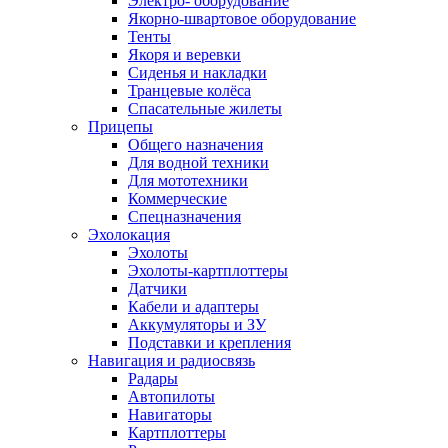
Электро- оборудование
Якорно-швартовое оборудование
Тенты
Якоря и веревки
Сиденья и накладки
Транцевые колёса
Спасательные жилеты
Прицепы
Общего назначения
Для водной техники
Для мототехники
Коммерческие
Спецназначения
Эхолокация
Эхолоты
Эхолоты-картплоттеры
Датчики
Кабели и адаптеры
Аккумуляторы и ЗУ
Подставки и крепления
Навигация и радиосвязь
Радары
Автопилоты
Навигаторы
Картплоттеры