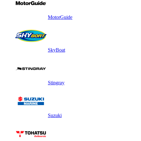
MotorGuide
SkyBoat
Stingray
Suzuki