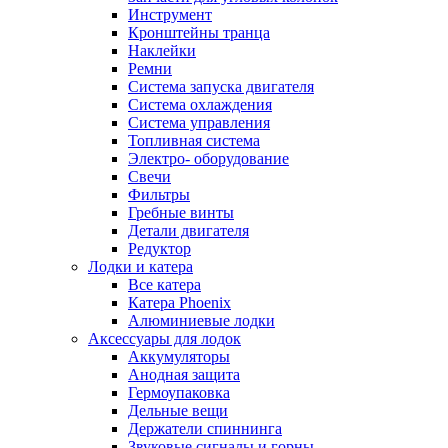
Инструмент
Кронштейны транца
Наклейки
Ремни
Система запуска двигателя
Система охлаждения
Система управления
Топливная система
Электро- оборудование
Свечи
Фильтры
Гребные винты
Детали двигателя
Редуктор
Лодки и катера
Все катера
Катера Phoenix
Алюминиевые лодки
Аксессуары для лодок
Аккумуляторы
Анодная защита
Гермоупаковка
Дельные вещи
Держатели спиннинга
Звуковые сигналы и горны