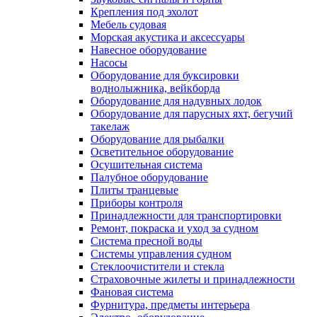
Крепления под эхолот
Мебель судовая
Морская акустика и аксессуары
Навесное оборудование
Насосы
Оборудование для буксировки
воднолыжника, вейкборда
Оборудование для надувных лодок
Оборудование для парусных яхт, бегучий
такелаж
Оборудование для рыбалки
Осветительное оборудование
Осушительная система
Палубное оборудование
Плиты транцевые
Приборы контроля
Принадлежности для транспортировки
Ремонт, покраска и уход за судном
Система пресной воды
Системы управления судном
Стеклоочистители и стекла
Страховочные жилеты и принадлежности
Фановая система
Фурнитура, предметы интерьера